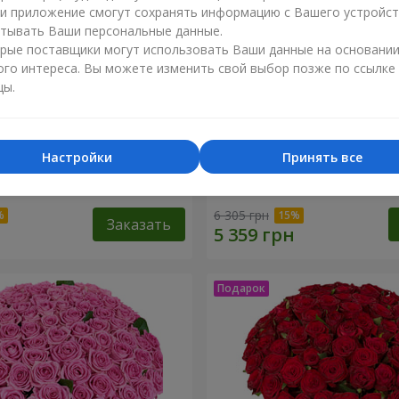
ли приложение смогут сохранять информацию с Вашего устройст
тывать Ваши персональные данные.
рые поставщики могут использовать Ваши данные на основани
ого интереса. Вы можете изменить свой выбор позже по ссылке
цы.
Настройки
Принять все
оз
51 белая хризантема
6 305 грн
Заказать