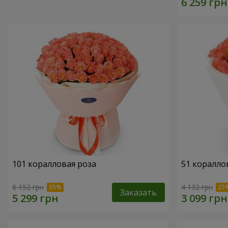
101 коралловая роза
51 коралло
8 152 грн
4 132 грн
Заказать