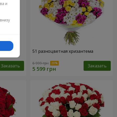
ва и
и
 внизу
51 разноцветная хризантема
6 999 грн
Заказать
Заказать