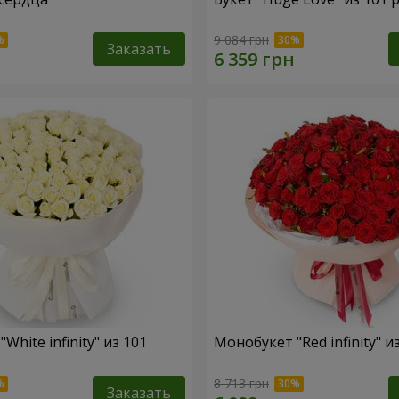
9 084 грн
Заказать
White infinity" из 101
Монобукет "Red infinity" и
8 713 грн
Заказать