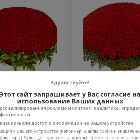
я роза
501 красная роза
Здравствуйте!
Этот сайт запрашивает у Вас согласие н
52 107 грн
Заказать
использование Ваших данных
рсонализированная реклама и контент, аналитика, опреде
фективности
анение и/или доступ к информации на Вашем устройстве
ация с Вашего устройства (например, файлы cookie и уникальн
фикаторы) будет доступна поставщикам. Кроме того, они, а так