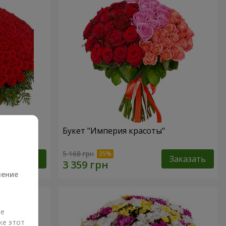
Букет "Империя красоты"
а
5 168 грн
Заказать
Заказать
ление
ые
же этот