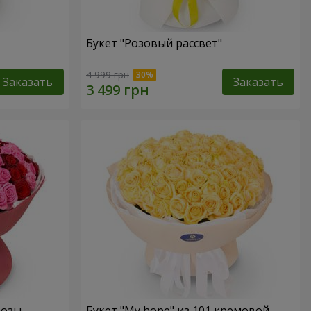
Букет "Розовый рассвет"
4 999 грн
Заказать
Заказать
розы
Букет "My hope" из 101 кремовой