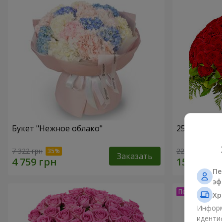
Букет "Нежное облако"
251 красна
7 322 грн
22 570 грн
Заказать
Пе
эф
Хр
Информ
иденти