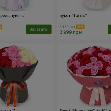
арель чувств"
Букет "Tarnis"
6 152 грн
Заказать
 сердца"
Букет "Huge Love" из 101 