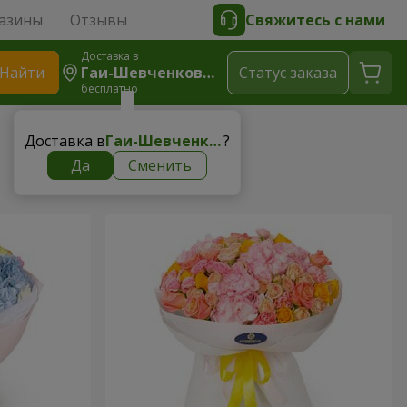
азины
Отзывы
Свяжитесь с нами
Доставка в
Найти
Гаи-Шевченковские
Cтатус заказа
бесплатно
Доставка в
Гаи-Шевченковские
?
Да
Сменить