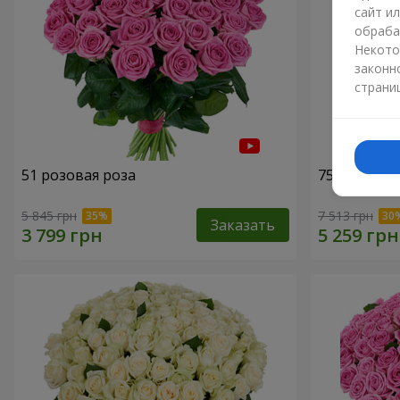
сайт и
обраба
Некото
законн
страни
51 розовая роза
75 белых р
5 845 грн
7 513 грн
Заказать