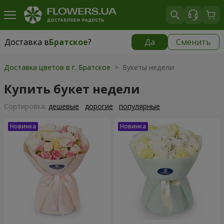
Доставка в
Братское
?
Да
Сменить
Доставка в
Братское
|
1700 грн
Доставка цветов в г. Братское
> Букеты недели
Купить букет недели
Cортировка:
дешевые
дорогие
популярные