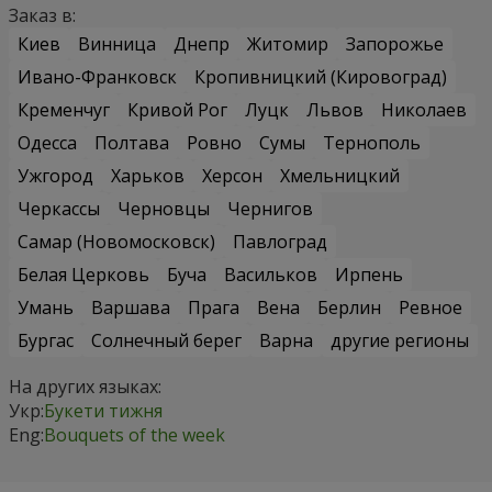
Заказ в:
Киев
Винница
Днепр
Житомир
Запорожье
Ивано-Франковск
Кропивницкий (Кировоград)
Кременчуг
Кривой Рог
Луцк
Львов
Николаев
Одесса
Полтава
Ровно
Сумы
Тернополь
Ужгород
Харьков
Херсон
Хмельницкий
Черкассы
Черновцы
Чернигов
Самар (Новомосковск)
Павлоград
Белая Церковь
Буча
Васильков
Ирпень
Умань
Варшава
Прага
Вена
Берлин
Ревное
Бургас
Солнечный берег
Варна
другие регионы
На других языках:
Укр:
Букети тижня
Eng:
Bouquets of the week