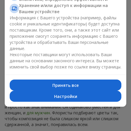
оригинально. Каждый раз - уникальная сезонная
Хранение и/или доступ к информации на
композиция с новым настроением.
Вашем устройстве
Информация с Вашего устройства (например, файлы
Ограниченное время действия
cookie и уникальные идентификаторы) будет доступна
поставщикам. Кроме того, они, а также этот сайт или
приложение смогут сохранять информацию с Вашего
Предложение действует только 7 дней. Оно полностью
устройства и обрабатывать Ваши персональные
уникально, и аналогов вы не найдете нигде. Это как
дизайнерская вещь, которую хотят все, но могут
данные.
позволить себе немногие. В случае с букетом недели цена
Некоторые поставщики могут использовать Ваши
доступна для каждого.
данные на основании законного интереса. Вы можете
изменить свой выбор позже по ссылке внизу страницы.
Идеальный подарок на любой
случай в в г. Братское
Принять все
Универсальный букет подойдет и как
подарок на день
Настройки
рождения
близкому человеку, и как поздравление коллеге,
и просто как знак внимания. Он одинаково уместен и для
женщин, и
для мужчин
. Флористы подбирают цветы так,
чтобы композиция не была слишком яркой или слишком
сдержанной, а значит, понравилась всем.