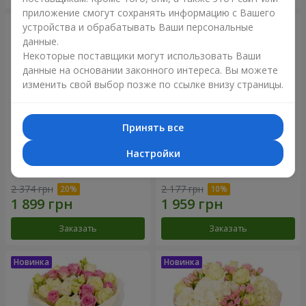
приложение смогут сохранять информацию с Вашего
устройства и обрабатывать Ваши персональные
данные.
Некоторые поставщики могут использовать Ваши
данные на основании законного интереса. Вы можете
изменить свой выбор позже по ссылке внизу страницы.
Принять все
Настройки
Букет "Дуэт гармонии"
Букет "My Lady"
2 374 грн
2 177 грн
Заказать
Заказать