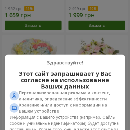
1 952 грн
2 499 грн
Заказать
Заказать
Здравствуйте!
Этот сайт запрашивает у Вас
согласие на использование
Ваших данных
Персонализированная реклама и контент,
Букет "Небесная лазурь"
Букет "Secret"
аналитика, определение эффективности
Хранение и/или доступ к информации на
5 229 грн
2 554 грн
Вашем устройстве
Информация с Вашего устройства (например, файлы
cookie и уникальные идентификаторы) будет доступна
Заказать
Заказать
поставщикам. Кроме того, они, а также этот сайт или