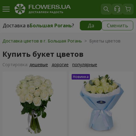
Доставка в
Большая Рогань
?
Да
Сменить
Доставка в
Большая Рогань
|
бесплатно
Доставка цветов в г. Большая Рогань
> Букеты цветов
Купить букет цветов
Cортировка:
дешевые
дорогие
популярные