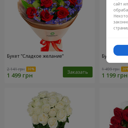
сайт и
обраба
Некото
законн
страни
Букет "Сладкое желание"
Букет "Сла
2 141 грн
1 499 грн
Заказать