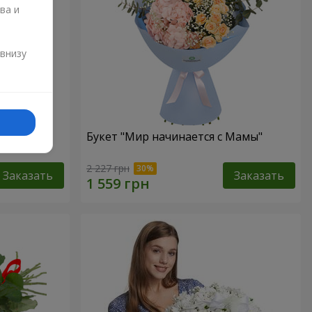
ва и
и
 внизу
Букет "Мир начинается с Мамы"
2 227 грн
Заказать
Заказать