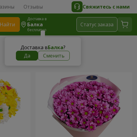
азины
Отзывы
Свяжитесь с нами
Доставка в
Найти
Балка
Cтатус заказа
бесплатно
Доставка в
Балка
?
Да
Сменить