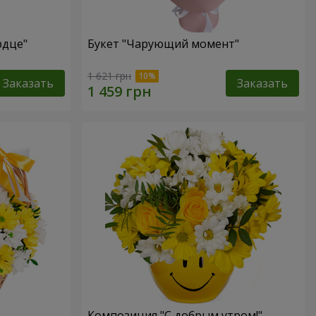
рдце"
Букет "Чарующий момент"
1 621 грн
Заказать
Заказать
Композиция "С добрым утром!"