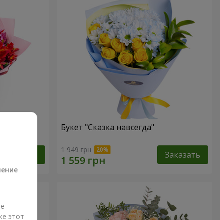
Букет "Сказка навсегда"
а
1 949 грн
Заказать
Заказать
ление
ые
же этот