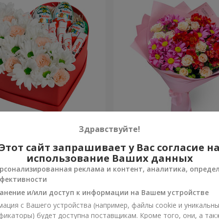
робке "Улыбнись!"
Букет "Нежная любовь"
Здравствуйте!
Этот сайт запрашивает у Вас согласие н
1 554 грн
Заказать
использование Ваших данных
рсонализированная реклама и контент, аналитика, опреде
фективности
анение и/или доступ к информации на Вашем устройстве
ация с Вашего устройства (например, файлы cookie и уникальн
фикаторы) будет доступна поставщикам. Кроме того, они, а так