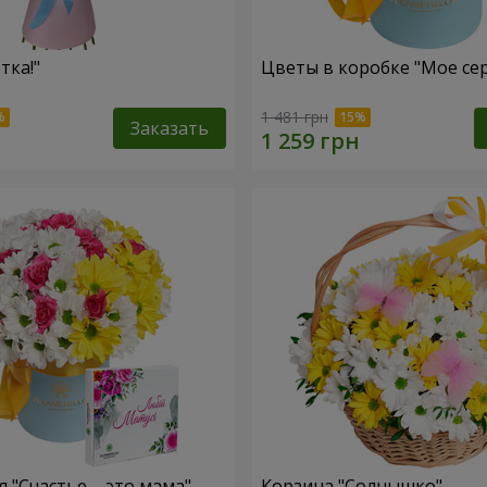
тка!"
Цветы в коробке "Мое се
1 481 грн
Заказать
 "Счастье – это мама"
Корзина "Солнышко"