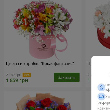
Цветы в коробке "Яркая фантазия"
Цветы в ко
2 187 грн
2 249 грн
Заказать
Пе
эф
Хр
Информ
иденти