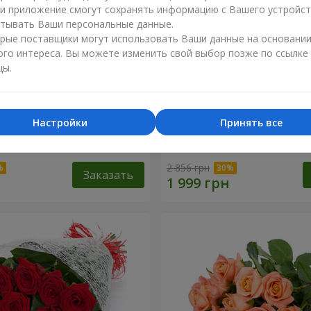
ли приложение смогут сохранять информацию с Вашего устройст
тывать Ваши персональные данные.
рые поставщики могут использовать Ваши данные на основани
ого интереса. Вы можете изменить свой выбор позже по ссылке
цы.
Настройки
Принять все
дкая мелодия"
Букет "Цветочный бал"
2 856 грн
Заказать