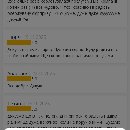
Вже кілька разів користувалася послугами цієї компанії, і
кожен раз (!!!!) все чудово, чітко, красиво і в радість
одержувачу сюрпризу!!! ?✨?? Дуже, дуже-дуже-дууууууже
дякую!!! ?❤️
Надія
19.11.2025
5
Дякую, все дуже гарно. Чудовий сервіс. Буду радити вас
своїм знайомим. Ще скористаюсь вашими послугами
Анастасія
22.10.2025
5
Все добре! Дякую
Тетяна
19.10.2025
5
Дякуємо що в такі нелегкі дні приносите радість нашим
рідним! Це дуже важливо, коли не поруч з ними!!! Будемо
користуватись Вашим сервісом і рекомендувати іншим.