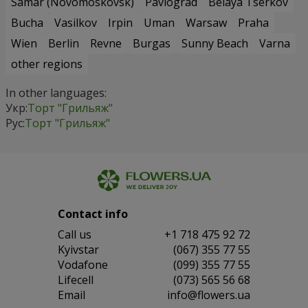
Samar (Novomoskovsk)
Pavlograd
Belaya Tserkov
Bucha
Vasilkov
Irpin
Uman
Warsaw
Praha
Wien
Berlin
Revne
Burgas
Sunny Beach
Varna
other regions
In other languages:
Укр:
Торт "Грильяж"
Рус:
Торт "Грильяж"
Contact info
Сall us
+1 718 475 92 72
Kyivstar
(067) 355 77 55
Vodafone
(099) 355 77 55
Lifecell
(073) 565 56 68
Email
info@flowers.ua