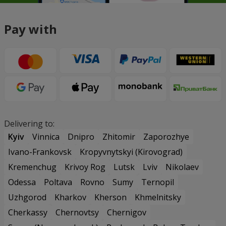
Pay with
Delivering to:
Kyiv
Vinnica
Dnipro
Zhitomir
Zaporozhye
Ivano-Frankovsk
Kropyvnytskyi (Kirovograd)
Kremenchug
Krivoy Rog
Lutsk
Lviv
Nikolaev
Odessa
Poltava
Rovno
Sumy
Ternopil
Uzhgorod
Kharkov
Kherson
Khmelnitsky
Cherkassy
Chernovtsy
Chernigov