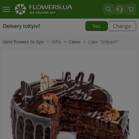
Delivery to
Kyiv
?
Yes
Change
Delivery to
Kyiv
|
free
Send flowers to Kyiv
>
Gifts
>
Cakes
>
Cake "Grilyazh"