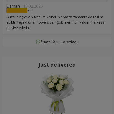
Osman
13.02.2025
5
Güzel bir çiçek buketi ve kaliteli bir pasta zamanın da teslim
edildi. Teşekkürler flowers.ua . Çok memnun kaldım,herkese
tavsiye ederim
Show 10 more reviews
Just delivered