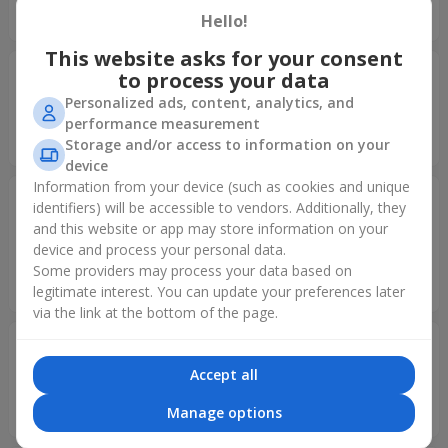
Успіхів Вашому колективу!!
Hello!
This website asks for your consent
Светлана
30.06.2025
to process your data
5
Personalized ads, content, analytics, and
Дякую, без вашого сервісу було б складно привітати
performance measurement
рідних. Все дуже добре та вчасно.
Storage and/or access to information on your
device
Information from your device (such as cookies and unique
Ірина
21.03.2025
identifiers) will be accessible to vendors. Additionally, they
5
and this website or app may store information on your
Сервіс просто супер?. Вже не перший рік користуюся
device and process your personal data.
послугами flowers.ua, завжди все на вищому рівні. Дуже
Some providers may process your data based on
вам дякуємо за вашу працю.
legitimate interest. You can update your preferences later
via the link at the bottom of the page.
Татьяна
03.03.2025
5
Accept all
Спасибо огромное❤️‍?❤️‍?❤️‍? За возможность
поздравлять своих родных даже с других континентов???
Manage options