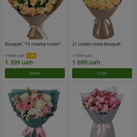
Bouquet "15 creamy roses!"
21 cream roses bouquet
1 646 uah
1 999 uah
Order
Order