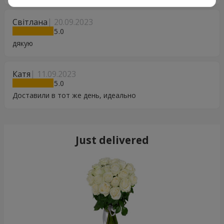
Світлана
20.09.2023
5
дякую
Катя
11.09.2023
5
Доставили в тот же день, идеально
Just delivered