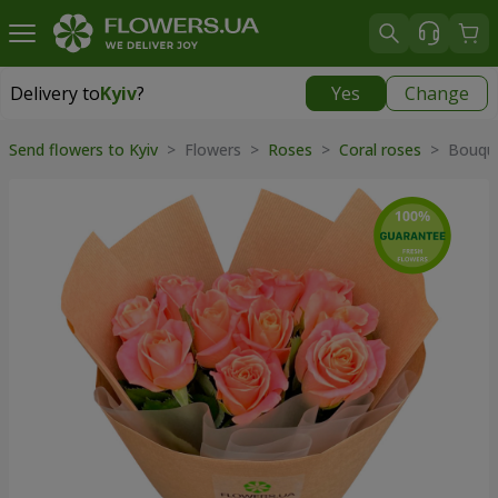
Delivery to
Kyiv
?
Yes
Change
Delivery to
Kyiv
|
free
Send flowers to Kyiv
> Flowers >
Roses
>
Coral roses
> Bouque