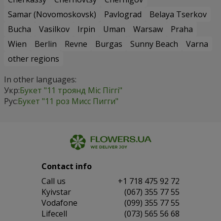
Samar (Novomoskovsk)
Pavlograd
Belaya Tserkov
Bucha
Vasilkov
Irpin
Uman
Warsaw
Praha
Wien
Berlin
Revne
Burgas
Sunny Beach
Varna
other regions
In other languages:
Укр:
Букет "11 троянд Міс Піггі"
Рус:
Букет "11 роз Мисс Пигги"
Contact info
Сall us
+1 718 475 92 72
Kyivstar
(067) 355 77 55
Vodafone
(099) 355 77 55
Lifecell
(073) 565 56 68