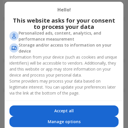
Дякую за швидку доставку квітів для сестри. Квіти
Hello!
сподобались, свіженькі. Буду звертатись ще не один раз?
This website asks for your consent
to process your data
Наталі
15.09.2024
5
Personalized ads, content, analytics, and
performance measurement
Замовляла букет для подруги, вчасна доставка та дуже
Storage and/or access to information on your
свіжі квіти, через день розкрилися ще більше, та стали
device
ще гарніші. Дякую за працю
Information from your device (such as cookies and unique
identifiers) will be accessible to vendors. Additionally, they
Дмитро
13.08.2024
and this website or app may store information on your
5
device and process your personal data.
Some providers may process your data based on
Топ сервіс
legitimate interest. You can update your preferences later
via the link at the bottom of the page.
Олеся
24.07.2024
5
Accept all
Вперше скористувалась сервісом" адресна доставка з
іншого міста". Дуже задоволена оперативністю та
Manage options
професіоналізмом