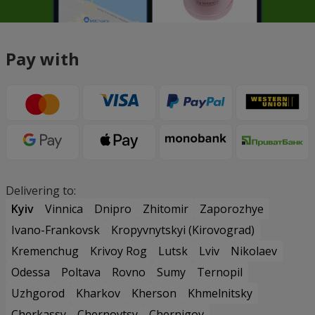
Pay with
Delivering to:
Kyiv
Vinnica
Dnipro
Zhitomir
Zaporozhye
Ivano-Frankovsk
Kropyvnytskyi (Kirovograd)
Kremenchug
Krivoy Rog
Lutsk
Lviv
Nikolaev
Odessa
Poltava
Rovno
Sumy
Ternopil
Uzhgorod
Kharkov
Kherson
Khmelnitsky
Cherkassy
Chernovtsy
Chernigov