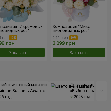
позиция "7 кремовых
Композиция "Микс
новидных роз"
пионовидных роз"
6 грн
2 624 грн
Заказать
Заказать
ший цветочный магазин
Доставка цветов го
ainian Business Award»
«Выбор страны»
26 год
2025 год