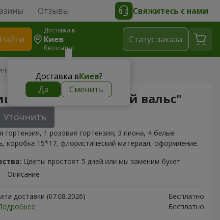
азины
Отзывы
Свяжитесь с нами
Доставка в
Найти
Киев
Cтатус заказа
бесплатно
ческий вальс"
Доставка в
Киев
?
Да
Сменить
ция "Романтический вальс"
Уточнить
я гортензия, 1 розовая гортензия, 3 пиона, 4 белые
ь, коробка 15*17, флористический материал, оформление.
ества:
Цветы простоят 5 дней или мы заменим букет
Описание
та доставки (07.08.2026)
Бесплатно
Подробнее
Бесплатно