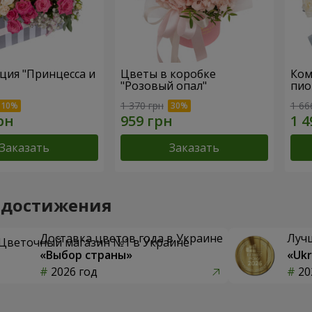
ция "Принцесса и
Цветы в коробке
Ком
"Розовый опал"
пио
1 370 грн
1 66
Заказать
Заказать
 достижения
Доставка цветов года в Украине
Луч
«Выбор страны»
«Ukr
2026 год
20