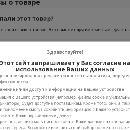
ы о товаре
пали этот товар?
е свой отзыв о товаре. Это поможет другим клиентам сделать 
Здравствуйте!
Этот сайт запрашивает у Вас согласие н
использование Ваших данных
рсонализированная реклама и контент, аналитика, опреде
фективности
анение и/или доступ к информации на Вашем устройстве
ация с Вашего устройства (например, файлы cookie и уникальн
фикаторы) будет доступна поставщикам. Кроме того, они, а так
ли приложение смогут сохранять информацию с Вашего устройст
тывать Ваши персональные данные.
рые поставщики могут использовать Ваши данные на основани
ого интереса. Вы можете изменить свой выбор позже по ссылке