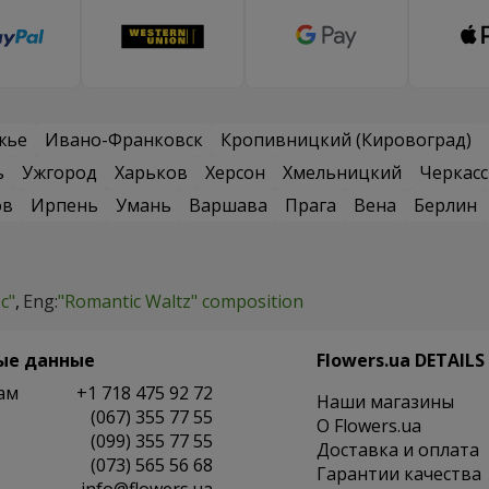
жье
Ивано-Франковск
Кропивницкий (Кировоград)
ь
Ужгород
Харьков
Херсон
Хмельницкий
Черкас
ов
Ирпень
Умань
Варшава
Прага
Вена
Берлин
с"
Eng:
"Romantic Waltz" composition
ые данные
Flowers.ua DETAILS
ам
+1 718 475 92 72
Наши магазины
(067) 355 77 55
O Flowers.ua
(099) 355 77 55
Доставка и оплата
(073) 565 56 68
Гарантии качества