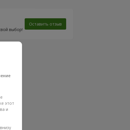
Оставить отзыв
свой выбор!
а
ление
ые
же этот
ва и
и
 внизу