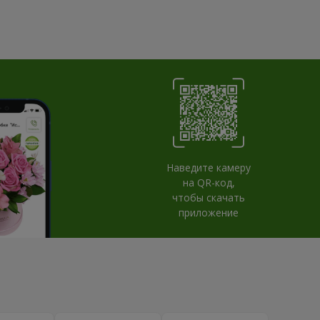
Наведите камеру
на QR-код,
чтобы скачать
приложение