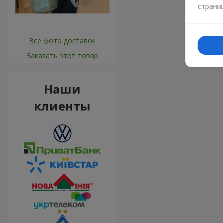
страни
Все фото доставок
Заказать этот товар
Наши
клиенты