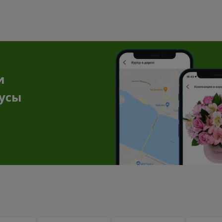
и
нусы