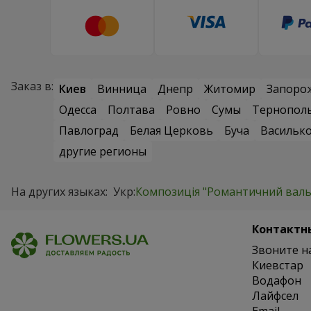
Заказ в:
Киев
Винница
Днепр
Житомир
Запоро
Одесса
Полтава
Ровно
Сумы
Тернопол
Павлоград
Белая Церковь
Буча
Васильк
другие регионы
На других языках:
Укр:
Композиція "Романтичний валь
Контактн
Звоните н
Киевстар
Водафон
Лайфсел