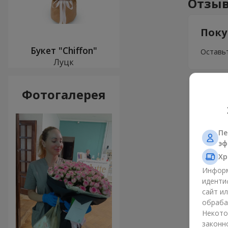
Отзыв
Поку
Букет "Chiffon"
Оставьт
Луцк
Фотогалерея
Пе
эф
Хр
Информ
иденти
сайт и
обраба
Некото
законн