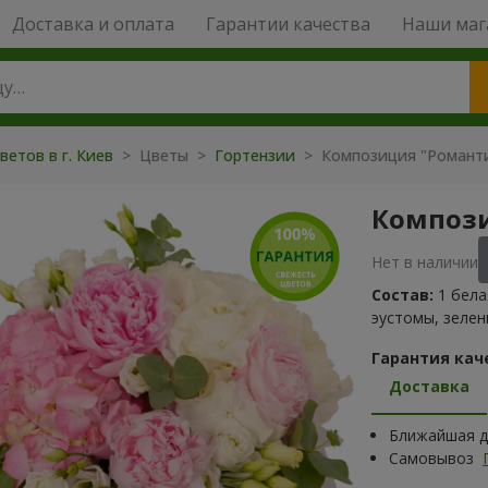
Доставка и оплата
Гарантии качества
Наши маг
ветов в г. Киев
> Цветы >
Гортензии
> Композиция "Романти
Компози
Нет в наличии
Состав:
1 бела
эустомы, зелен
Гарантия кач
Доставка
Ближайшая да
Самовывоз