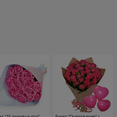
ет "15 розовых роз"
Букет "Очарование" с