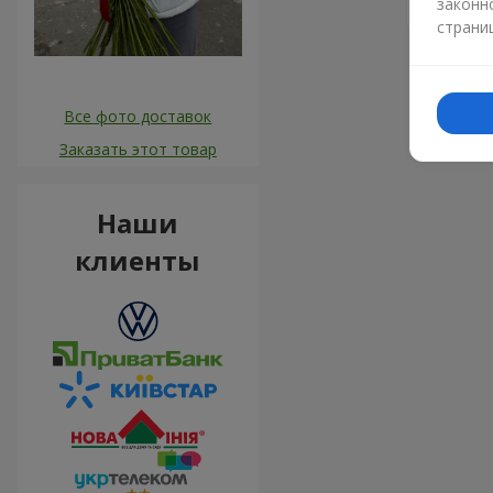
законн
страни
Все фото доставок
Заказать этот товар
Наши
клиенты