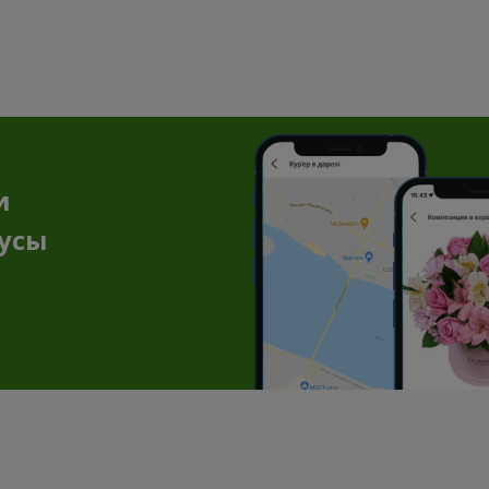
и
нусы