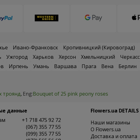
жье
Ивано-Франковск
Кропивницкий (Кировоград)
ь
Ужгород
Харьков
Херсон
Хмельницкий
Черкас
ов
Ирпень
Умань
Варшава
Прага
Вена
Берлин
х троянд
Eng:
Bouquet of 25 pink peony roses
ые данные
Flowers.ua DETAILS
ам
+1 718 475 92 72
Наши магазины
(067) 355 77 55
O Flowers.ua
(099) 355 77 55
Доставка и оплата