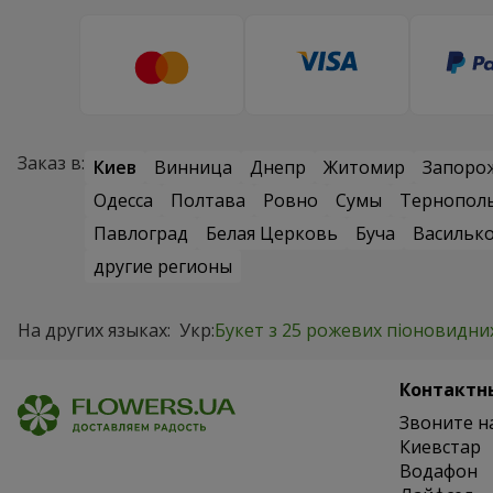
Заказ в:
Киев
Винница
Днепр
Житомир
Запоро
Одесса
Полтава
Ровно
Сумы
Тернопол
Павлоград
Белая Церковь
Буча
Васильк
другие регионы
На других языках:
Укр:
Букет з 25 рожевих піоновидни
Контактн
Звоните н
Киевстар
Водафон