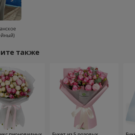
анское
ейный)
ите также
Микс пионовидных
Букет из 5 розовых
Бук