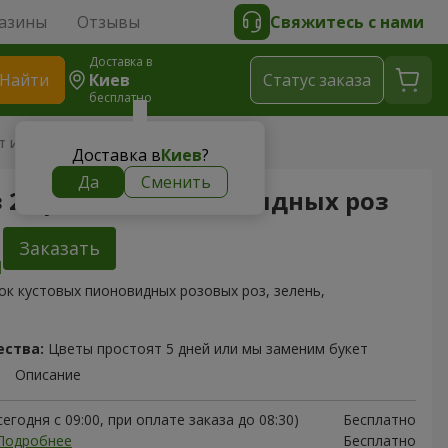
азины
Отзывы
Свяжитесь с нами
Доставка в
Найти
Киев
Cтатус заказа
бесплатно
т из 25 розовых пионовидных роз
Доставка в
Киев
?
Да
Сменить
з 25 розовых пионовидных роз
Заказать
ок кустовых пионовидных розовых роз, зелень,
ества:
Цветы простоят 5 дней или мы заменим букет
Описание
егодня с 09:00, при оплате заказа до 08:30)
Бесплатно
Подробнее
Бесплатно