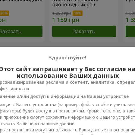
пионовидных роз
1 288 грн
1 59
Заказать
Заказать
 достижения
Здравствуйте!
Этот сайт запрашивает у Вас согласие н
Доставка цветов года в Украине
Луч
использование Ваших данных
«Выбор страны»
«Ukr
рсонализированная реклама и контент, аналитика, опреде
2026 год
20
фективности
анение и/или доступ к информации на Вашем устройстве
ы о товаре
ация с Вашего устройства (например, файлы cookie и уникальн
фикаторы) будет доступна поставщикам. Кроме того, они, а так
ли приложение смогут сохранять информацию с Вашего устройст
пали этот товар?
тывать Ваши персональные данные.
рые поставщики могут использовать Ваши данные на основани
е свой отзыв о товаре. Это поможет другим клиентам сделать 