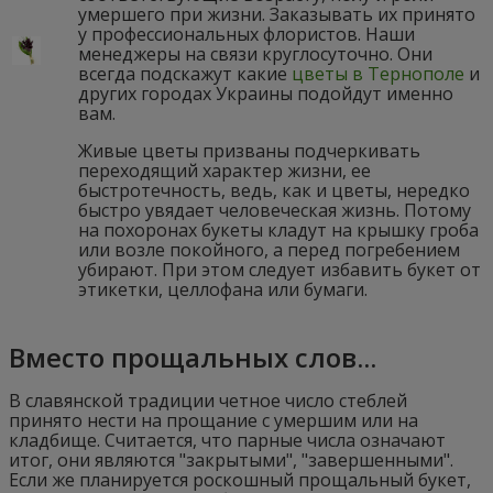
умершего при жизни. Заказывать их принято
у профессиональных флористов. Наши
менеджеры на связи круглосуточно. Они
всегда подскажут какие
цветы в Тернополе
и
других городах Украины подойдут именно
вам.
Живые цветы призваны подчеркивать
переходящий характер жизни, ее
быстротечность, ведь, как и цветы, нередко
быстро увядает человеческая жизнь. Потому
на похоронах букеты кладут на крышку гроба
или возле покойного, а перед погребением
убирают. При этом следует избавить букет от
этикетки, целлофана или бумаги.
Вместо прощальных слов...
В славянской традиции четное число стеблей
принято нести на прощание с умершим или на
кладбище. Считается, что парные числа означают
итог, они являются "закрытыми", "завершенными".
Если же планируется роскошный прощальный букет,