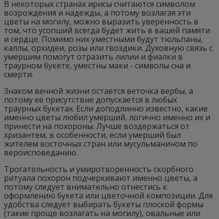
В некоторых странах ирисы считаются символом
возрождения и надежды, а потому возлагая эти
цветы на могилу, можно выразить уверенность в
том, что усопший всегда будет жить в вашей памяти
и сердце. Помимо них уместными будут тюльпаны,
каллы, орхидеи, розы или гвоздики. Духовную связь с
умершим помогут отразить лилии и фиалки в
траурном букете, уместны маки - символы сна и
смерти.
Знаком вечной жизни остается веточка вербы, а
потому ее присутствие допускается в любых
траурных букетах. Если доподлинно известно, какие
именно цветы любил умерший, логично именно их и
принести на похороны. Лучше воздержаться от
хризантем, в особенности, если умерший был
жителем восточных стран или мусульманином по
вероисповеданию.
Трогательность и умиротворенность скорбного
ритуала похорон подчеркивают именно цветы, а
потому следует внимательно отнестись к
оформлению букета или цветочной композиции. Для
удобства следует выбирать букеты плоской формы
(такие проще возлагать на могилу), овальные или