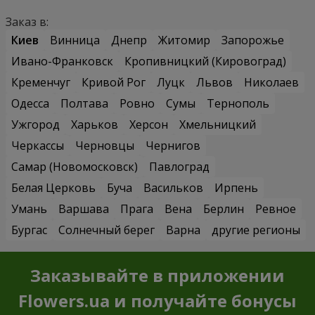
Заказ в:
Киев
Винница
Днепр
Житомир
Запорожье
Ивано-Франковск
Кропивницкий (Кировоград)
Кременчуг
Кривой Рог
Луцк
Львов
Николаев
Одесса
Полтава
Ровно
Сумы
Тернополь
Ужгород
Харьков
Херсон
Хмельницкий
Черкассы
Черновцы
Чернигов
Самар (Новомосковск)
Павлоград
Белая Церковь
Буча
Васильков
Ирпень
Умань
Варшава
Прага
Вена
Берлин
Ревное
Бургас
Солнечный берег
Варна
другие регионы
Заказывайте в приложении
Flowers.ua и получайте бонусы