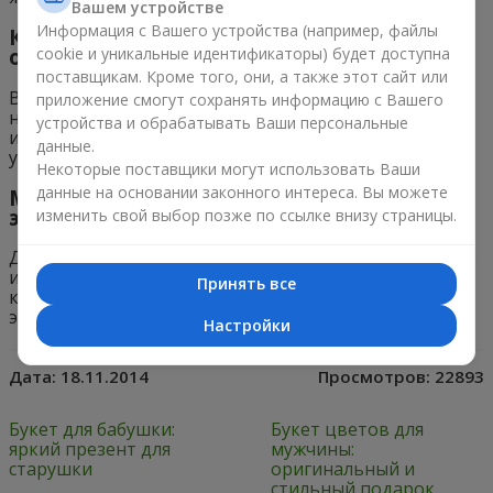
Вашем устройстве
Информация с Вашего устройства (например, файлы
Как подобрать похоронный букет, чтобы
cookie и уникальные идентификаторы) будет доступна
он выразил уважение и сострадание?
поставщикам. Кроме того, они, а также этот сайт или
Выбирайте цветы с простыми формами и
приложение смогут сохранять информацию с Вашего
нейтральными оттенками. Также учитывайте
устройства и обрабатывать Ваши персональные
индивидуальные предпочтения и религиозные
данные.
убеждения семьи усопшего.
Некоторые поставщики могут использовать Ваши
данные на основании законного интереса. Вы можете
Могут ли цветы выражать определенные
эмоции на похоронах?
изменить свой выбор позже по ссылке внизу страницы.
Да, цветы могут выражать уважение, скорбь, память
и сострадание. Поэтому важно выбирать такие
Принять все
композиции, которые передадут подходящие
эмоции и будут уместны на церемонии прощания.
Настройки
Дата:
18.11.2014
Просмотров:
22893
Букет для бабушки:
Букет цветов для
яркий презент для
мужчины:
старушки
оригинальный и
стильный подарок