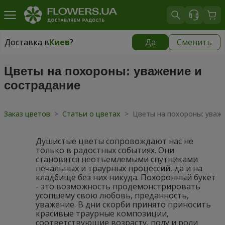
Доставка в
Киев
?
Да
Сменить
Доставка в
Киев
|
бесплатно
Цветы на похороны: уважение и
сострадание
Заказ цветов
>
Статьи о цветах
>
Цветы на похороны: уваж
Душистые цветы сопровождают нас не
только в радостных событиях. Они
становятся неотъемлемыми спутниками
печальных и траурных процессий, да и на
кладбище без них никуда. Похоронный букет
- это возможность продемонстрировать
усопшему свою любовь, преданность,
уважение. В дни скорби принято приносить
красивые траурные композиции,
соответствующие возрасту, полу и роли