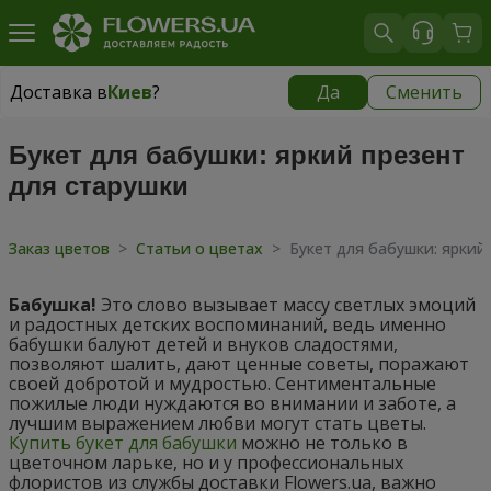
Доставка в
Киев
?
Да
Сменить
Доставка в
Киев
|
бесплатно
Букет для бабушки: яркий презент
для старушки
Заказ цветов
>
Статьи о цветах
>
Букет для бабушки: яркий
Бабушка!
Это слово вызывает массу светлых эмоций
и радостных детских воспоминаний, ведь именно
бабушки балуют детей и внуков сладостями,
позволяют шалить, дают ценные советы, поражают
своей добротой и мудростью. Сентиментальные
пожилые люди нуждаются во внимании и заботе, а
лучшим
выражением любви
могут стать цветы.
Купить букет для бабушки
можно не только в
цветочном ларьке, но и у профессиональных
флористов из службы доставки Flowers.ua, важно