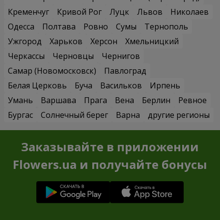
Кременчуг
Кривой Рог
Луцк
Львов
Николаев
Одесса
Полтава
Ровно
Сумы
Тернополь
Ужгород
Харьков
Херсон
Хмельницкий
Черкассы
Черновцы
Чернигов
Самар (Новомосковск)
Павлоград
Белая Церковь
Буча
Васильков
Ирпень
Умань
Варшава
Прага
Вена
Берлин
Ревное
Бургас
Солнечный берег
Варна
другие регионы
Заказывайте в приложении
Flowers.ua и получайте бонусы