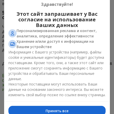
всегда дарила своим близким.
Здравствуйте!
5. Как сделать букет для бабушки
Этот сайт запрашивает у Вас
особенным?
согласие на использование
Ваших данных
Чтобы сделать букет для бабушки особенным, можно
Персонализированная реклама и контент,
добавить в него её любимые цветы или
дополнительные элементы декора, например, бант,
аналитика, определение эффективности
атласные ленты или подарочную упаковку. Это
Хранение и/или доступ к информации на
придаст букету индивидуальность и уникальность,
Вашем устройстве
делая его особенным для вашей бабушки.
Информация с Вашего устройства (например, файлы
cookie и уникальные идентификаторы) будет доступна
поставщикам. Кроме того, они, а также этот сайт или
Дата:
19.11.2014
Просмотров:
4738
приложение смогут сохранять информацию с Вашего
устройства и обрабатывать Ваши персональные
Букет для невесты: 5
Цветы на похороны:
данные.
советов для тех, кто
уважение и
Некоторые поставщики могут использовать Ваши
желает иметь
сострадание
идеальный
данные на основании законного интереса. Вы можете
изменить свой выбор позже по ссылке внизу страницы.
Только что доставили
Принять все