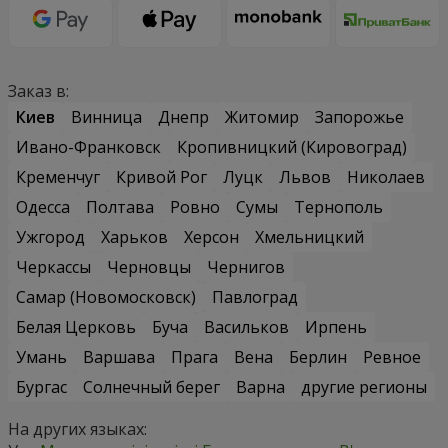
Заказ в:
Киев
Винница
Днепр
Житомир
Запорожье
Ивано-Франковск
Кропивницкий (Кировоград)
Кременчуг
Кривой Рог
Луцк
Львов
Николаев
Одесса
Полтава
Ровно
Сумы
Тернополь
Ужгород
Харьков
Херсон
Хмельницкий
Черкассы
Черновцы
Чернигов
Самар (Новомосковск)
Павлоград
Белая Церковь
Буча
Васильков
Ирпень
Умань
Варшава
Прага
Вена
Берлин
Ревное
Бургас
Солнечный берег
Варна
другие регионы
На других языках: