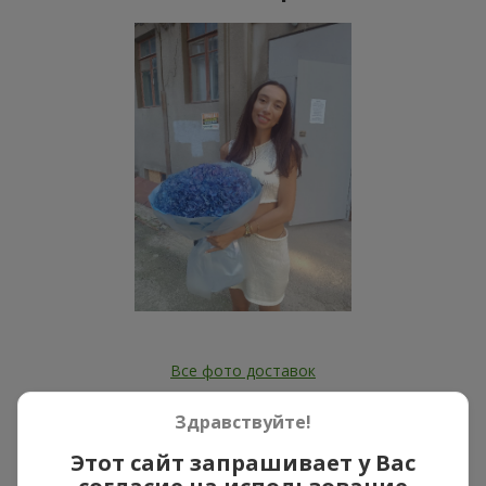
Все фото доставок
Заказать этот товар
Здравствуйте!
Этот сайт запрашивает у Вас
Наши клиенты