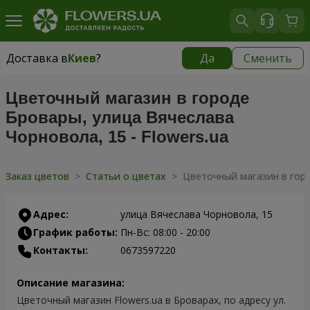
Доставка в
Киев
?
Да
Сменить
Доставка в
Киев
|
бесплатно
Цветочный магазин в городе
Бровары, улица Вячеслава
Чорновола, 15 - Flowers.ua
Заказ цветов
>
Статьи о цветах
>
Цветочный магазин в горо
Адрес:
улица Вячеслава Чорновола, 15
График работы:
Пн-Вс: 08:00 - 20:00
Контакты:
0673597220
Описание магазина:
Цветочный магазин Flowers.ua в Броварах, по адресу ул.