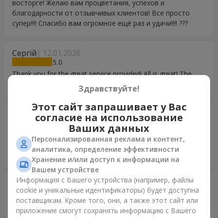
восторге! Желаю вам процветания, успехов и
благодарности от отзывчивых клиентов! Все просто
супер!!!! Спасибо вам огромное ещё раз и удачи!!!! ???
Сергій
12.01.2026
5
Thank you for the great service provided! All is great! The
best wishes to your company! Thank you!
Здравствуйте!
Этот сайт запрашивает у Вас
Лілія
12.01.2026
согласие на использование
4
Ваших данных
Щиро дякую! Ви неймовірні! Процвітання Вам Ви
Персонализированная реклама и контент,
приносите людям радість. Океан позитивних емоцій.
аналитика, определение эффективности
Дякую.
Хранение и/или доступ к информации на
Вашем устройстве
Информация с Вашего устройства (например, файлы
Наталья
31.12.2025
cookie и уникальные идентификаторы) будет доступна
5
поставщикам. Кроме того, они, а также этот сайт или
Все супер ❣️
приложение смогут сохранять информацию с Вашего