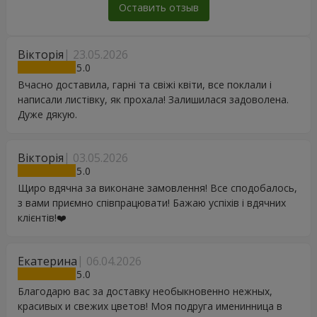
Оставить отзыв
Вікторія
23.05.2026
5
Вчасно доставила, гарні та свіжі квіти, все поклали і
написали листівку, як прохала! Залишилася задоволена.
Дуже дякую.
Вікторія
03.05.2026
5
Щиро вдячна за виконане замовлення! Все сподобалось,
з вами приємно співпрацювати! Бажаю успіхів і вдячних
клієнтів!❤️
Екатерина
06.04.2026
5
Благодарю вас за доставку необыкновенно нежных,
красивых и свежих цветов! Моя подруга именинница в