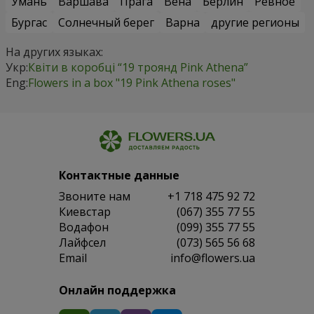
Умань
Варшава
Прага
Вена
Берлин
Ревное
Бургас
Солнечный берег
Варна
другие регионы
На других языках:
Укр:
Квіти в коробці “19 троянд Pink Athena”
Eng:
Flowers in a box "19 Pink Athena roses"
Контактные данные
Звоните нам
+1 718 475 92 72
Киевстар
(067) 355 77 55
Водафон
(099) 355 77 55
Лайфсел
(073) 565 56 68
Email
info@flowers.ua
Онлайн поддержка