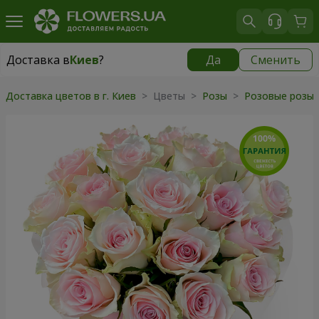
Доставка в
Киев
?
Да
Сменить
Доставка в
Киев
|
бесплатно
Доставка цветов в г. Киев
> Цветы >
Розы
>
Розовые розы