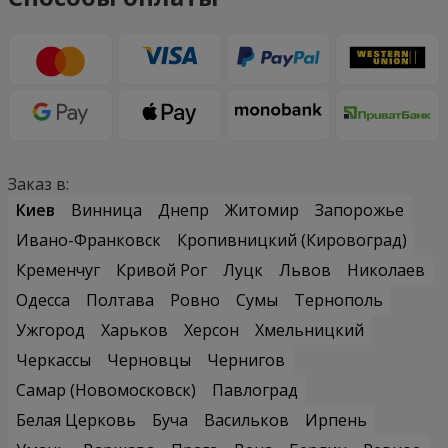
Заказ в:
Киев
Винница
Днепр
Житомир
Запорожье
Ивано-Франковск
Кропивницкий (Кировоград)
Кременчуг
Кривой Рог
Луцк
Львов
Николаев
Одесса
Полтава
Ровно
Сумы
Тернополь
Ужгород
Харьков
Херсон
Хмельницкий
Черкассы
Черновцы
Чернигов
Самар (Новомосковск)
Павлоград
Белая Церковь
Буча
Васильков
Ирпень