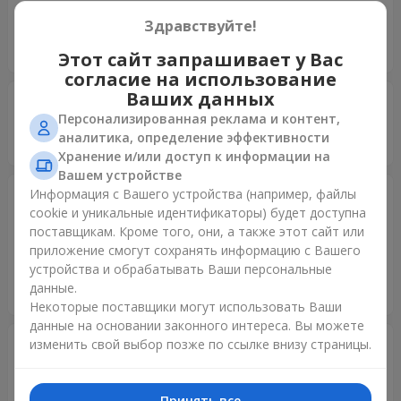
Олег
25.05.2026
Здравствуйте!
5
Дякую..
Этот сайт запрашивает у Вас
согласие на использование
Ваших данных
Елена
18.01.2026
Персонализированная реклама и контент,
5
аналитика, определение эффективности
Дякую велике.
Хранение и/или доступ к информации на
Вашем устройстве
Информация с Вашего устройства (например, файлы
Садрі
24.09.2025
cookie и уникальные идентификаторы) будет доступна
5
поставщикам. Кроме того, они, а также этот сайт или
Дуже дякую за швидку і якісну доставку квітів в місті
приложение смогут сохранять информацию с Вашего
Львів. Квіти свіжі, гарні і пахучі. Отримувач залишився
устройства и обрабатывать Ваши персональные
дуже задоволений і щасливий ♥️ Буду рекомендувати Ваш
данные.
сервіс!
Некоторые поставщики могут использовать Ваши
данные на основании законного интереса. Вы можете
изменить свой выбор позже по ссылке внизу страницы.
Коновалова Лілія
25.07.2025
5
Дякую! Вчасно доставлено! Відповідає опису.
Принять все