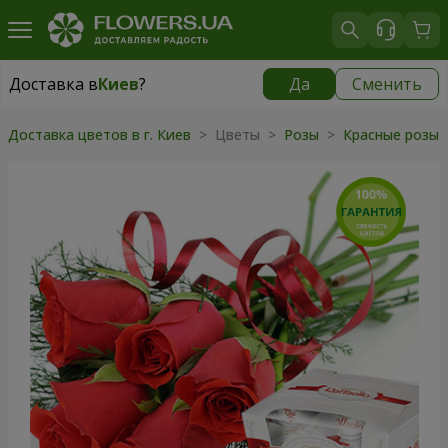
Доставка в
Киев
?
Да
Сменить
Доставка в
Киев
|
бесплатно
Доставка цветов в г. Киев
> Цветы >
Розы
>
Красные розы