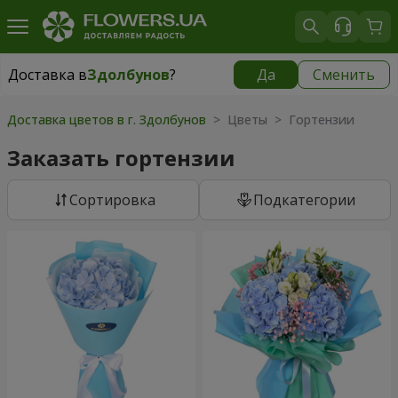
Доставка в
Здолбунов
?
Да
Сменить
Доставка в
Здолбунов
|
бесплатно
Доставка цветов в г. Здолбунов
> Цветы > Гортензии
Заказать гортензии
Cортировка
Подкатегории