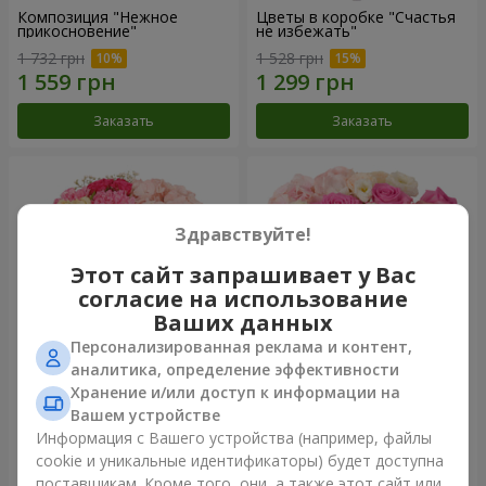
Композиция "Нежное
Цветы в коробке "Счастья
прикосновение"
не избежать"
1 732 грн
1 528 грн
Заказать
Заказать
Здравствуйте!
Этот сайт запрашивает у Вас
согласие на использование
Ваших данных
Персонализированная реклама и контент,
аналитика, определение эффективности
Хранение и/или доступ к информации на
Цветы в коробке "Соломия"
Композиция "Barbie"
Вашем устройстве
1 999 грн
2 479 грн
Информация с Вашего устройства (например, файлы
cookie и уникальные идентификаторы) будет доступна
поставщикам. Кроме того, они, а также этот сайт или