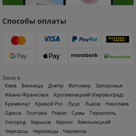
Способы оплаты
Заказ в:
Киев
Винница
Днепр
Житомир
Запорожье
Ивано-Франковск
Кропивницкий (Кировоград)
Кременчуг
Кривой Рог
Луцк
Львов
Николаев
Одесса
Полтава
Ровно
Сумы
Тернополь
Ужгород
Харьков
Херсон
Хмельницкий
Черкассы
Черновцы
Чернигов