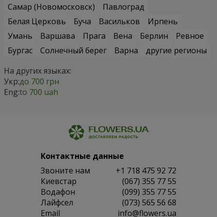
Самар (Новомосковск)
Павлоград
Белая Церковь
Буча
Васильков
Ирпень
Умань
Варшава
Прага
Вена
Берлин
Ревное
Бургас
Солнечный берег
Варна
другие регионы
На других языках:
Укр:
до 700 грн
Eng:
to 700 uah
Контактные данные
Звоните нам
+1 718 475 92 72
Киевстар
(067) 355 77 55
Водафон
(099) 355 77 55
Лайфсел
(073) 565 56 68
Email
info@flowers.ua