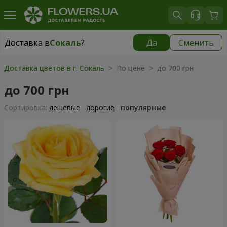
Доставка в
Сокаль
?
Да
Сменить
Доставка в
Сокаль
|
1520 грн
Доставка цветов в г. Сокаль
> По цене > до 700 грн
до 700 грн
Cортировка:
дешевые
дорогие
популярные