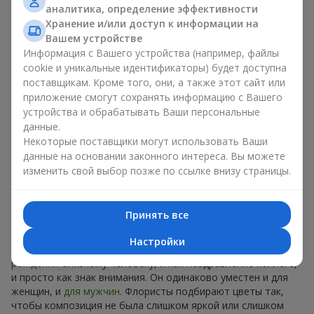
аналитика, определение эффективности
Роскошный букет недели - это модно, стильно и
Хранение и/или доступ к информации на
оригинально. Каждый раз - уникальная сезонная
Вашем устройстве
композиция с новым настроением.
Информация с Вашего устройства (например, файлы
cookie и уникальные идентификаторы) будет доступна
Ограниченное время действия
поставщикам. Кроме того, они, а также этот сайт или
приложение смогут сохранять информацию с Вашего
Предложение действует только 7 дней. Оно полностью
устройства и обрабатывать Ваши персональные
уникально, и аналогов вы не найдете нигде. Это как
данные.
дизайнерская вещь, которую хотят все, но могут
Некоторые поставщики могут использовать Ваши
позволить себе немногие. В случае с букетом недели цена
данные на основании законного интереса. Вы можете
доступна для каждого.
изменить свой выбор позже по ссылке внизу страницы.
Идеальный подарок на любой
Принять все
случай в в г. Люблинец
Настройки
Универсальный букет подойдет и как
подарок на день
рождения
близкому человеку, и как поздравление коллеге,
и просто как знак внимания. Он одинаково уместен и для
женщин, и
для мужчин
. Флористы подбирают цветы так,
чтобы композиция не была слишком яркой или слишком