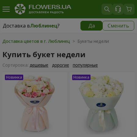
Доставка в
Люблинец
?
Да
Сменить
Доставка в
Люблинец
|
1218 грн
Доставка цветов в г. Люблинец
> Букеты недели
Купить букет недели
Cортировка:
дешевые
дорогие
популярные