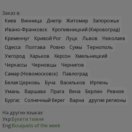
Заказ в:
Киев
Винница
Днепр
Житомир
Запорожье
Ивано-Франковск
Кропивницкий (Кировоград)
Кременчуг
Кривой Рог
Луцк
Львов
Николаев
Одесса
Полтава
Ровно
Сумы
Тернополь
Ужгород
Харьков
Херсон
Хмельницкий
Черкассы
Черновцы
Чернигов
Самар (Новомосковск)
Павлоград
Белая Церковь
Буча
Васильков
Ирпень
Умань
Варшава
Прага
Вена
Берлин
Ревное
Бургас
Солнечный берег
Варна
другие регионы
На других языках:
Укр:
Букети тижня
Eng:
Bouquets of the week