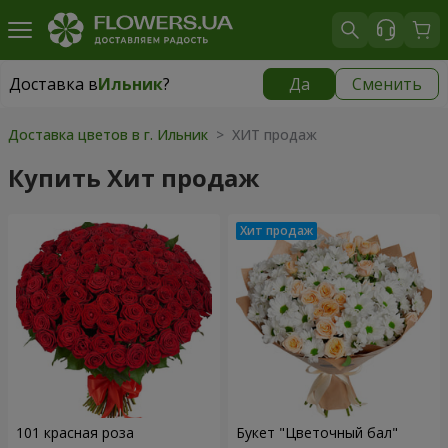
Доставка в
Ильник
?
Да
Сменить
Доставка в
Ильник
|
1015 грн
Доставка цветов в г. Ильник
> ХИТ продаж
Купить Хит продаж
101 красная роза
Букет "Цветочный бал"