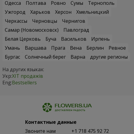
Одесса
Полтава
Ровно
Сумы
Тернополь
Ужгород
Харьков
Херсон
Хмельницкий
Черкассы
Черновцы
Чернигов
Самар (Новомосковск)
Павлоград
Белая Церковь
Буча
Васильков
Ирпень
Умань
Варшава
Прага
Вена
Берлин
Ревное
Бургас
Солнечный берег
Варна
другие регионы
На других языках:
Укр:
ХІТ продажів
Eng:
Bestsellers
Контактные данные
Звоните нам
+1 718 475 92 72