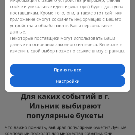
Информация с Вашего устройства (например, файлы
подходят для любого возраста и пола, а их состав
cookie и уникальные идентификаторы) будет доступна
можно адаптировать под любое мероприятие.
поставщикам. Кроме того, они, а также этот сайт или
Массовые цветочные предпочтения. Пионы,
приложение смогут сохранять информацию с Вашего
тюльпаны, ромашки — это популярные букеты,
устройства и обрабатывать Ваши персональные
которые остаются привлекательными для
данные.
покупателей. Они не только прекрасно выглядят, но и
Некоторые поставщики могут использовать Ваши
отражают атмосферу свежести и природной красоты.
данные на основании законного интереса. Вы можете
изменить свой выбор позже по ссылке внизу страницы.
Популярные цветы для букетов часто меняются в
зависимости от времени года, но эти классические
композиции всегда остаются в списке самых
востребованных. Если вы хотите быть уверенными в своём
Принять все
выборе, смело обращайтесь к этим проверенным временем
Настройки
цветам.
Для каких событий в г.
Ильник выбирают
популярные букеты
Что важно помнить, выбирая популярные букеты? Лучшие
композиции подходят для множества событий. Они