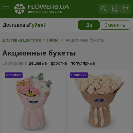
Доставка в
Гуйва
?
Да
Сменить
Доставка в
Гуйва
|
бесплатно
Доставка цветов в г. Гуйва
> Акционные букеты
Акционные букеты
Cортировка:
дешевые
дорогие
популярные