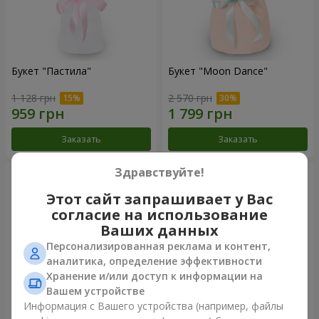
Букет "Пастила"
Букет "Moon Dance"
1 128 грн
2 570 грн
Заказать
Заказать
Здравствуйте!
Этот сайт запрашивает у Вас
согласие на использование
Ваших данных
Персонализированная реклама и контент,
аналитика, определение эффективности
Хранение и/или доступ к информации на
Вашем устройстве
Информация с Вашего устройства (например, файлы
Букет "Kamaliya"
Бенто-букет"Bertha"