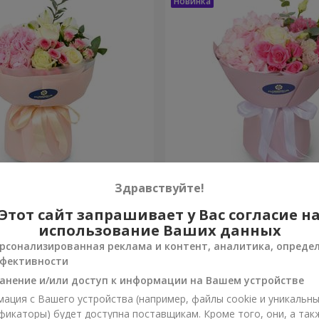
onte"
Букет "Margaret"
Здравствуйте!
Этот сайт запрашивает у Вас согласие н
1 843 грн
Заказать
использование Ваших данных
рсонализированная реклама и контент, аналитика, опреде
фективности
анение и/или доступ к информации на Вашем устройстве
ация с Вашего устройства (например, файлы cookie и уникальн
фикаторы) будет доступна поставщикам. Кроме того, они, а так