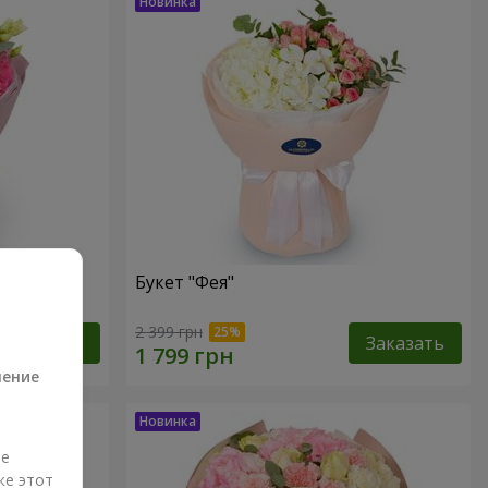
Букет "Фея"
а
2 399 грн
Заказать
Заказать
ление
ые
же этот