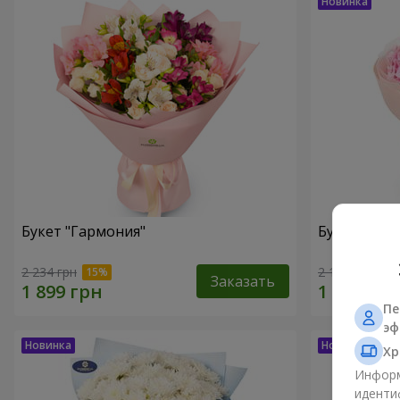
Букет "Гармония"
Букет "El M
2 234 грн
2 116 грн
Заказать
Пе
эф
Хр
Информ
иденти