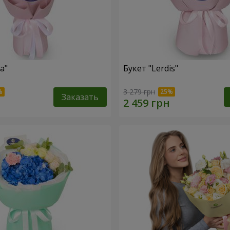
a"
Букет "Lerdis"
3 279 грн
Заказать