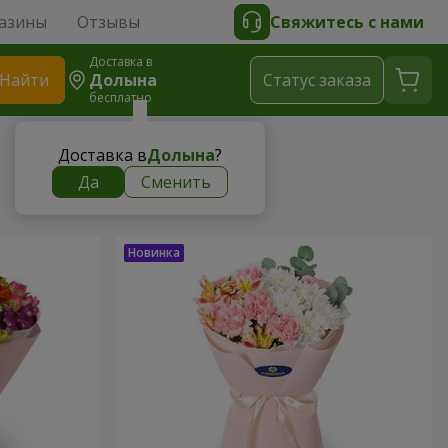
азины
Отзывы
Свяжитесь с нами
Доставка в
Найти
Долына
Cтатус заказа
бесплатно
Доставка в
Долына
?
Да
Сменить