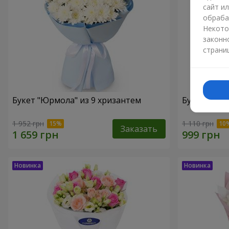
сайт и
обраба
Некото
законн
страни
Букет "Юрмола" из 9 хризантем
Букет "Бела
1 952 грн
1 110 грн
Заказать