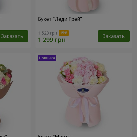
"
Букет "Леди Грей"
1 528 грн
Заказать
Заказать
иш"
Букет "Марта"