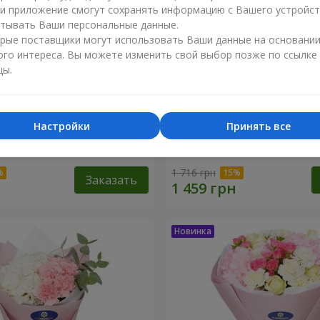
ли приложение смогут сохранять информацию с Вашего устройст
тывать Ваши персональные данные.
рые поставщики могут использовать Ваши данные на основани
ого интереса. Вы можете изменить свой выбор позже по ссылке
цы.
Настройки
Принять все
я гортензия"
Букет "Sentiment"
1 716 грн
Заказать