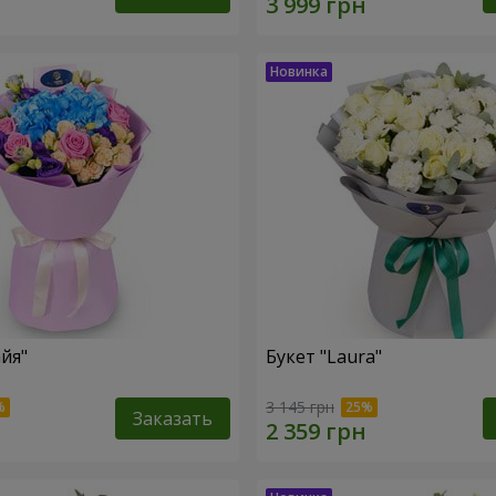
йя"
Букет "Laura"
3 145 грн
Заказать