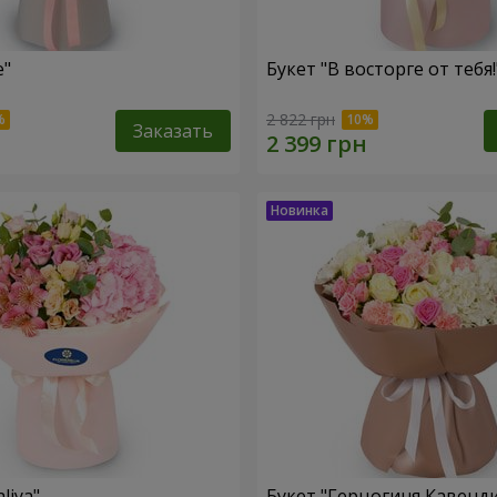
le"
Букет "В восторге от тебя!
2 822 грн
Заказать
liya"
Букет "Герцогиня Кавенд