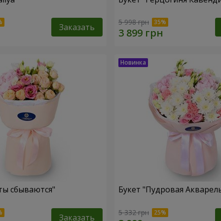
5 998 грн
Заказать
ты сбываются"
Букет "Пудровая Акварел
5 332 грн
Заказать