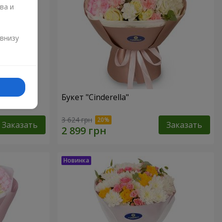
ва и
и
 внизу
Букет "Cinderella"
3 624 грн
Заказать
Заказать