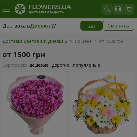
Доставка в
Диевка 2
?
Да
Сменить
Доставка в
Диевка 2
|
бесплатно
Доставка цветов в г. Диевка 2
> По цене > от 1500 грн
от 1500 грн
Cортировка:
дешевые
дорогие
популярные