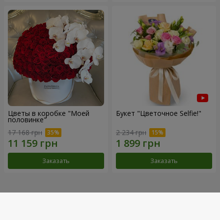
Цветы в коробке "Моей
Букет "Цветочное Selfie!"
половинке"
17 168 грн
2 234 грн
Заказать
Заказать
Наши достижения