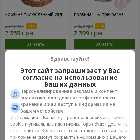
Корзина "Влюбленный сад"
Корзина "Ты прекрасна"
2 949 грн
3 427 грн
Заказать
Заказать
Здравствуйте!
Этот сайт запрашивает у Вас
согласие на использование
Ваших данных
Персонализированная реклама и контент,
аналитика, определение эффективности
Хранение и/или доступ к информации на
Вашем устройстве
Информация с Вашего устройства (например, файлы
Микс “Нежность” из 21 розы
Букет "Княгиня Ольга"
cookie и уникальные идентификаторы) будет доступна
поставщикам. Кроме того, они, а также этот сайт или
1 666 грн
2 249 грн
приложение смогут сохранять информацию с Вашего