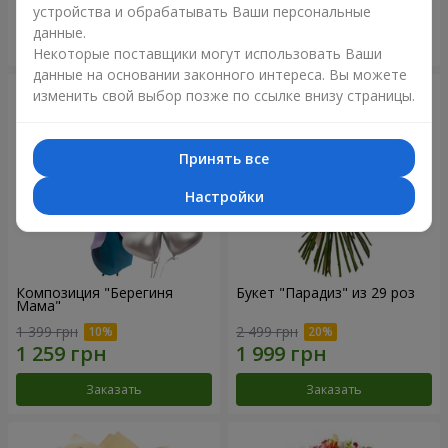
устройства и обрабатывать Ваши персональные
данные.
Заказать
Заказать
Некоторые поставщики могут использовать Ваши
данные на основании законного интереса. Вы можете
изменить свой выбор позже по ссылке внизу страницы.
Принять все
Настройки
Композиция "Берегиня
Букет "Парадиз" из 29 роз
Мама"
1 399 грн
2 499 грн
Заказать
Заказать