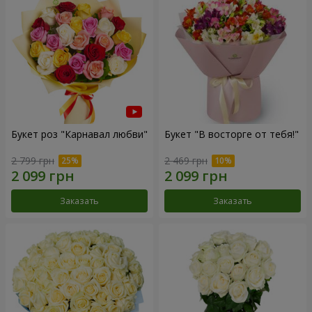
Букет роз "Карнавал любви"
Букет "В восторге от тебя!"
2 799 грн
2 469 грн
Заказать
Заказать