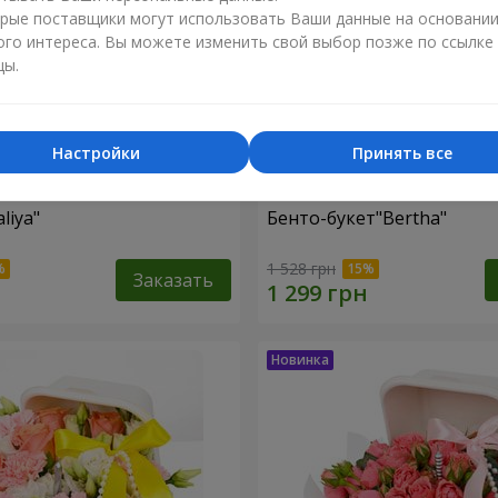
рые поставщики могут использовать Ваши данные на основани
ого интереса. Вы можете изменить свой выбор позже по ссылке
цы.
Настройки
Принять все
liya"
Бенто-букет"Bertha"
1 528 грн
Заказать