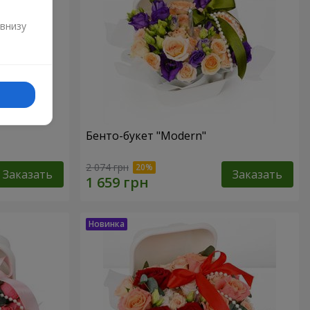
и
 внизу
Бенто-букет "Modern"
2 074 грн
Заказать
Заказать