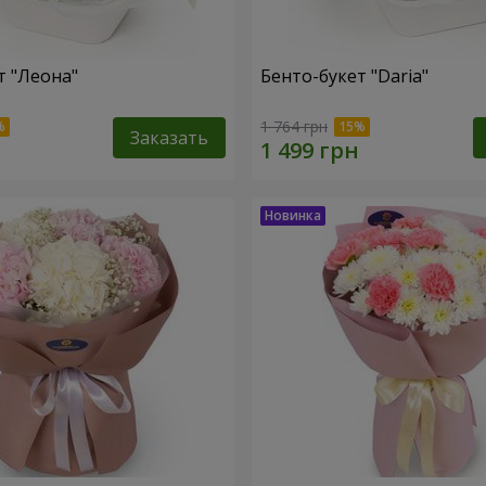
т "Леона"
Бенто-букет "Daria"
1 764 грн
Заказать