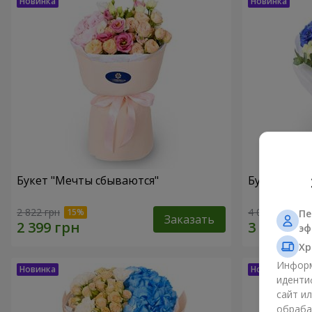
Букет "Мечты сбываются"
Букет "Гре
2 822 грн
4 074 грн
Пе
Заказать
эф
Хр
Информ
иденти
сайт и
обраба