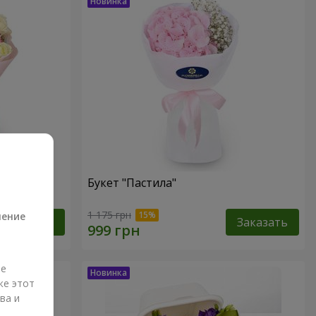
Букет "Пастила"
а
1 175 грн
ление
Заказать
Заказать
ые
же этот
ва и