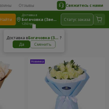
азины
Отзывы
Свяжитесь с нами
Доставка в
Найти
Богачовка (Звенигородский Р-Н)
Cтатус заказа
1250 грн
Доставка в
Богачовка (Звенигородский р-н)
?
Да
Сменить