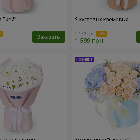
и Грей"
9 кустовых кремовых
2 132 грн
Заказать
вых хризантем
Композиция "Окленд"