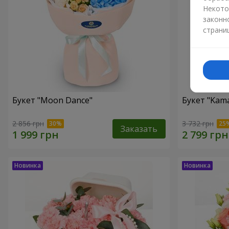
Некото
законн
страни
Букет "Moon Dance"
Букет "Kama
2 856 грн
3 732 грн
Заказать