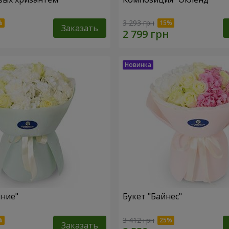
3 293 грн
Заказать
яние"
Букет "Байнес"
3 412 грн
Заказать