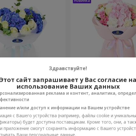
Здравствуйте!
зы"
Букет "Марта"
Этот сайт запрашивает у Вас согласие н
использование Ваших данных
3 679 грн
рсонализированная реклама и контент, аналитика, опреде
Заказать
фективности
анение и/или доступ к информации на Вашем устройстве
ация с Вашего устройства (например, файлы cookie и уникальн
фикаторы) будет доступна поставщикам. Кроме того, они, а так
ли приложение смогут сохранять информацию с Вашего устройст
тывать Ваши персональные данные.