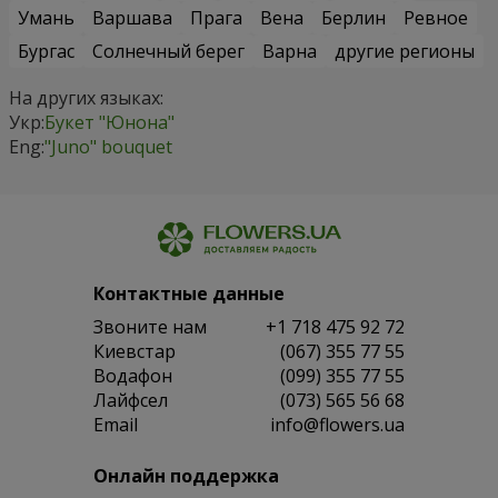
Умань
Варшава
Прага
Вена
Берлин
Ревное
Бургас
Солнечный берег
Варна
другие регионы
На других языках:
Укр:
Букет "Юнона"
Eng:
"Juno" bouquet
Контактные данные
Звоните нам
+1 718 475 92 72
Киевстар
(067) 355 77 55
Водафон
(099) 355 77 55
Лайфсел
(073) 565 56 68
Email
info@flowers.ua
Онлайн поддержка