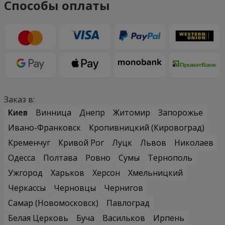
Способы оплаты
Заказ в:
Киев
Винница
Днепр
Житомир
Запорожье
Ивано-Франковск
Кропивницкий (Кировоград)
Кременчуг
Кривой Рог
Луцк
Львов
Николаев
Одесса
Полтава
Ровно
Сумы
Тернополь
Ужгород
Харьков
Херсон
Хмельницкий
Черкассы
Черновцы
Чернигов
Самар (Новомосковск)
Павлоград
Белая Церковь
Буча
Васильков
Ирпень