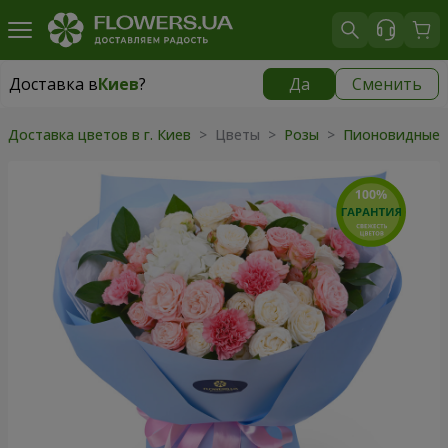
Доставка в
Киев
?
Да
Сменить
Доставка в
Киев
|
бесплатно
Доставка цветов в г. Киев
> Цветы >
Розы
>
Пионовидные 