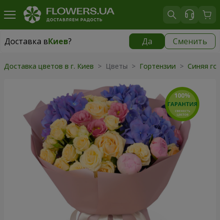
Доставка в
Киев
?
Да
Сменить
Доставка в
Киев
|
бесплатно
Доставка цветов в г. Киев
> Цветы >
Гортензии
>
Синяя го