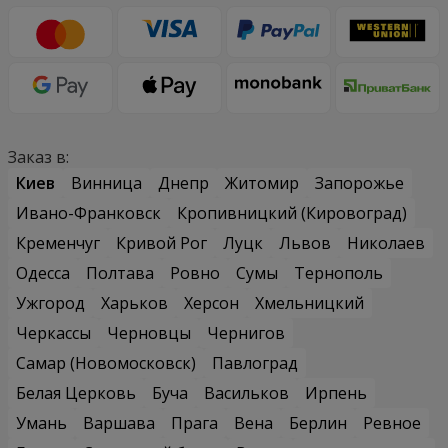
Заказ в:
Киев
Винница
Днепр
Житомир
Запорожье
Ивано-Франковск
Кропивницкий (Кировоград)
Кременчуг
Кривой Рог
Луцк
Львов
Николаев
Одесса
Полтава
Ровно
Сумы
Тернополь
Ужгород
Харьков
Херсон
Хмельницкий
Черкассы
Черновцы
Чернигов
Самар (Новомосковск)
Павлоград
Белая Церковь
Буча
Васильков
Ирпень
Умань
Варшава
Прага
Вена
Берлин
Ревное