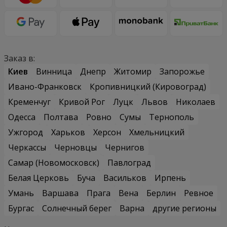
Заказ в:
Киев
Винница
Днепр
Житомир
Запорожье
Ивано-Франковск
Кропивницкий (Кировоград)
Кременчуг
Кривой Рог
Луцк
Львов
Николаев
Одесса
Полтава
Ровно
Сумы
Тернополь
Ужгород
Харьков
Херсон
Хмельницкий
Черкассы
Черновцы
Чернигов
Самар (Новомосковск)
Павлоград
Белая Церковь
Буча
Васильков
Ирпень
Умань
Варшава
Прага
Вена
Берлин
Ревное
Бургас
Солнечный берег
Варна
другие регионы