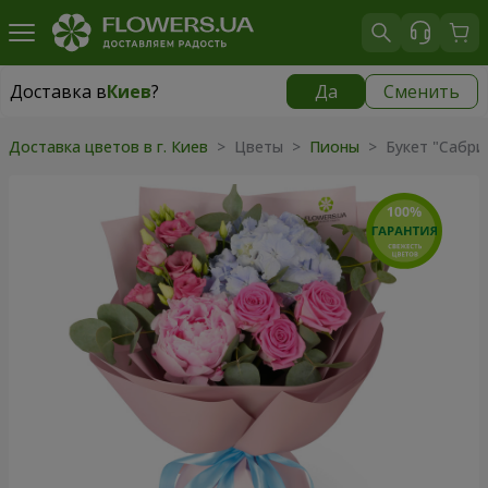
Доставка в
Киев
?
Да
Сменить
Доставка в
Киев
|
бесплатно
Доставка цветов в г. Киев
> Цветы >
Пионы
> Букет "Сабри