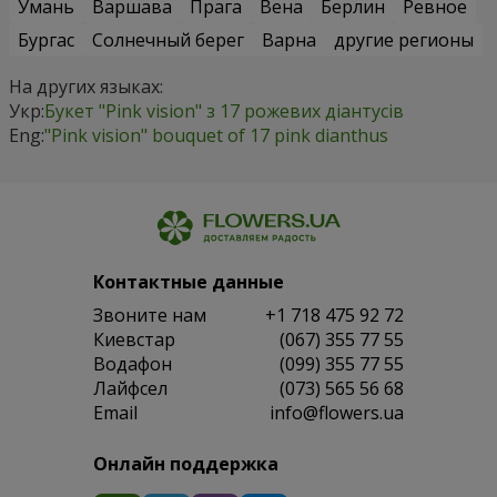
Умань
Варшава
Прага
Вена
Берлин
Ревное
Бургас
Солнечный берег
Варна
другие регионы
На других языках:
Укр:
Букет "Pink vision" з 17 рожевих діантусів
Eng:
"Pink vision" bouquet of 17 pink dianthus
Контактные данные
Звоните нам
+1 718 475 92 72
Киевстар
(067) 355 77 55
Водафон
(099) 355 77 55
Лайфсел
(073) 565 56 68
Email
info@flowers.ua
Онлайн поддержка