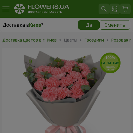
Доставка в
Киев
?
Да
Сменить
Доставка в
Киев
|
бесплатно
Доставка цветов в г. Киев
> Цветы >
Гвоздики
>
Розовая г