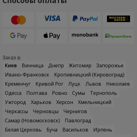
Способы оплаты
Заказ в:
Киев
Винница
Днепр
Житомир
Запорожье
Ивано-Франковск
Кропивницкий (Кировоград)
Кременчуг
Кривой Рог
Луцк
Львов
Николаев
Одесса
Полтава
Ровно
Сумы
Тернополь
Ужгород
Харьков
Херсон
Хмельницкий
Черкассы
Черновцы
Чернигов
Самар (Новомосковск)
Павлоград
Белая Церковь
Буча
Васильков
Ирпень