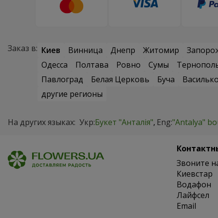
Заказ в:
Киев
Винница
Днепр
Житомир
Запоро
Одесса
Полтава
Ровно
Сумы
Тернопол
Павлоград
Белая Церковь
Буча
Васильк
другие регионы
На других языках:
Укр:
Букет "Анталія"
Eng:
"Antalya" b
Контактн
Звоните н
Киевстар
Водафон
Лайфсел
Email