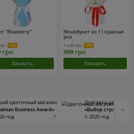
ет "Blueberry"
Монобукет из 11 красных
роз
грн
1 249 грн
Заказать
Заказать
ший цветочный магазин
Доставка цветов го
ainian Business Award»
«Выбор страны»
26 год
2025 год