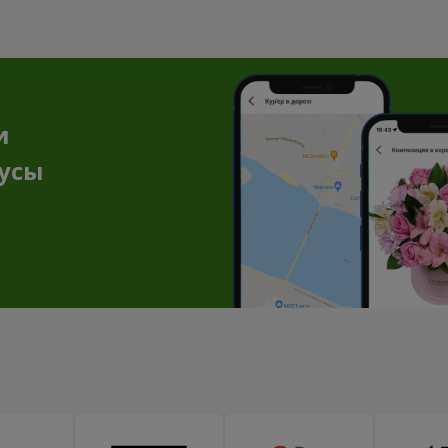
и
нусы