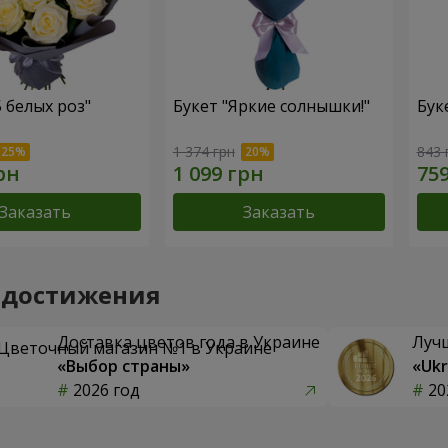
5 белых роз"
Букет "Яркие солнышки!"
Бук
1 374 грн
843 
Заказать
Заказать
 достижения
Доставка цветов года в Украине
Луч
«Выбор страны»
«Ukr
2026 год
20