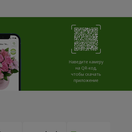
Наведите камеру
на QR-код,
чтобы скачать
приложение