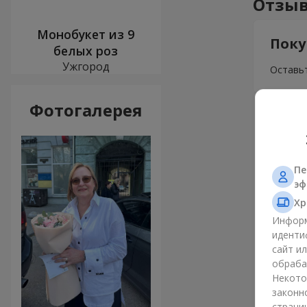
Отзыв
Монобукет из 9
Поку
белых роз
Ужгород
Оставьт
Фотогалерея
Пе
эф
Хр
Информ
иденти
сайт и
обраба
Некото
законн
страни