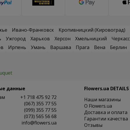
жье
Ивано-Франковск
Кропивницкий (Кировоград)
ь
Ужгород
Харьков
Херсон
Хмельницкий
Черкас
ов
Ирпень
Умань
Варшава
Прага
Вена
Берлин
ouquet
ые данные
Flowers.ua DETAILS
ам
+1 718 475 92 72
Наши магазины
(067) 355 77 55
O Flowers.ua
(099) 355 77 55
Доставка и оплата
(073) 565 56 68
Гарантии качества
info@flowers.ua
Отзывы