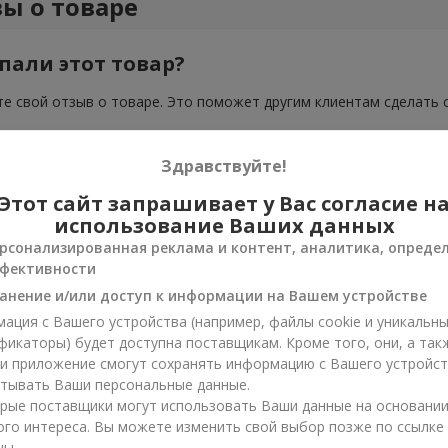
ы о товаре
пали этот товар?
е свой отзыв о товаре. Это поможет другим клиентам сделать 
Здравствуйте!
Этот сайт запрашивает у Вас согласие н
использование Ваших данных
рсонализированная реклама и контент, аналитика, опреде
фективности
анение и/или доступ к информации на Вашем устройстве
ация с Вашего устройства (например, файлы cookie и уникальн
фикаторы) будет доступна поставщикам. Кроме того, они, а так
ли приложение смогут сохранять информацию с Вашего устройст
тывать Ваши персональные данные.
рые поставщики могут использовать Ваши данные на основани
ого интереса. Вы можете изменить свой выбор позже по ссылке
цы.