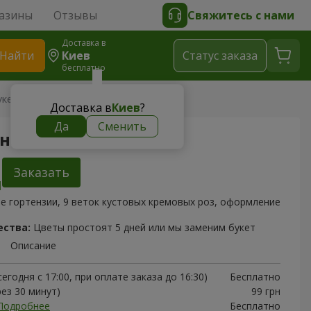
азины
Отзывы
Свяжитесь с нами
Доставка в
Найти
Киев
Cтатус заказа
бесплатно
кет "Анталья"
Доставка в
Киев
?
Да
Сменить
Анталья"
Заказать
е гортензии, 9 веток кустовых кремовых роз, оформление
ества:
Цветы простоят 5 дней или мы заменим букет
Описание
егодня с 17:00, при оплате заказа до 16:30)
Бесплатно
рез 30 минут)
99 грн
Подробнее
Бесплатно