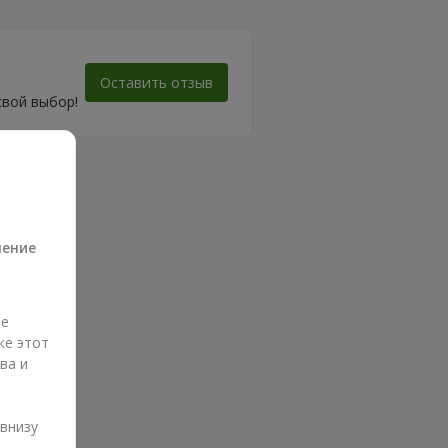
Оставить отзыв
свой выбор!
а
ление
ые
же этот
ва и
и
 внизу