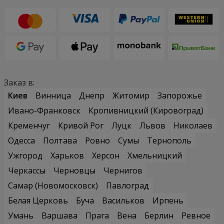
Заказ в:
Киев
Винница
Днепр
Житомир
Запорожье
Ивано-Франковск
Кропивницкий (Кировоград)
Кременчуг
Кривой Рог
Луцк
Львов
Николаев
Одесса
Полтава
Ровно
Сумы
Тернополь
Ужгород
Харьков
Херсон
Хмельницкий
Черкассы
Черновцы
Чернигов
Самар (Новомосковск)
Павлоград
Белая Церковь
Буча
Васильков
Ирпень
Умань
Варшава
Прага
Вена
Берлин
Ревное