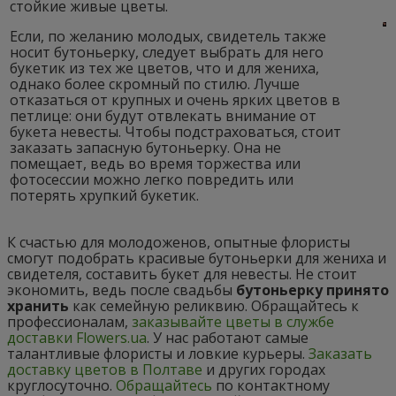
стойкие живые цветы.
Если, по желанию молодых, свидетель также
носит бутоньерку, следует выбрать для него
букетик из тех же цветов, что и для жениха,
однако более скромный по стилю. Лучше
отказаться от крупных и очень
ярких цветов в
петлице
: они будут отвлекать внимание от
букета невесты. Чтобы подстраховаться, стоит
заказать запасную бутоньерку. Она не
помещает, ведь во время торжества или
фотосессии можно легко повредить или
потерять хрупкий букетик.
К счастью для молодоженов, опытные флористы
смогут подобрать красивые бутоньерки для жениха и
свидетеля, составить букет для невесты. Не стоит
экономить, ведь после свадьбы
бутоньерку принято
хранить
как семейную реликвию. Обращайтесь к
профессионалам,
заказывайте цветы в службе
доставки Flowers.ua
. У нас работают самые
талантливые флористы и ловкие курьеры.
Заказать
доставку цветов в Полтаве
и других городах
круглосуточно.
Обращайтесь
по контактному