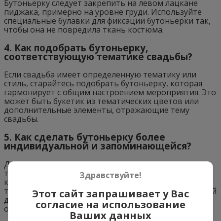
Бутоньерку следует закрепить на левом лацкане
пиджака, примерно на уровне груди. Используйте
специальные булавки для фиксации бутоньерки так,
чтобы она не повредила ткань костюма.
4. Как подобрать бутоньерку,
соответствующую тематике свадьбы?
Если свадьба имеет определенную тематику или
стиль, старайтесь подобрать бутоньерку, которая
гармонирует с общим настроением мероприятия. Это
может быть букетик из тематических цветов или
дополнительные элементы, отражающие тему
свадьбы.
5. Как сделать бутоньерку более
индивидуальной и запоминающейся?
Добавьте к бутоньерке дополнительные элементы,
такие как ленты, бусы или миниатюрные аксессуары,
Здравствуйте!
которые помогут выделить ее среди других. Можно
также выбрать нестандартные цветы или необычный
Этот сайт запрашивает у Вас
дизайн, чтобы сделать бутоньерку более
согласие на использование
оригинальной."
Ваших данных