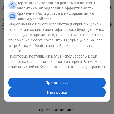
Персонализированная реклама и контент,
Дата:
26.11.2014
Просмотров:
7923
аналитика, определение эффективности
Хранение и/или доступ к информации на
Вашем устройстве
Несколько подсказок
Приметы про
для тех, кто не знает,
подаренные цветы: миф
Информация с Вашего устройства (например, файлы
какие комнатные
или реальность
cookie и уникальные идентификаторы) будет доступна
цветы лучше дарить
поставщикам. Кроме того, они, а также этот сайт или
приложение смогут сохранять информацию с Вашего
устройства и обрабатывать Ваши персональные
Только что доставили
данные.
Некоторые поставщики могут использовать Ваши
данные на основании законного интереса. Вы можете
изменить свой выбор позже по ссылке внизу страницы.
Принять все
Настройки
Букет "Сардоникс"