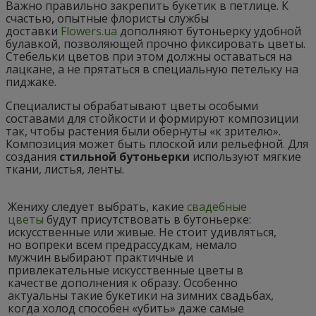
Важно правильно закрепить букетик в петлице. К
счастью, опытные флористы службы
доставки
Flowers.ua
дополняют бутоньерку удобной
булавкой, позволяющей прочно фиксировать цветы.
Стебельки цветов при этом должны оставаться на
лацкане, а не прятаться в специальную петельку на
пиджаке.
Специалисты обрабатывают цветы особыми
составами для стойкости и формируют композиции
так, чтобы растения были обернуты «к зрителю».
Композиция может быть плоской или рельефной. Для
создания
стильной бутоньерки
используют мягкие
ткани, листья, ленты.
Жениху следует выбрать, какие
свадебные
цветы
будут присутствовать в бутоньерке:
искусственные или живые. Не стоит удивляться,
но вопреки всем предрассудкам, немало
мужчин выбирают практичные и
привлекательные искусственные цветы в
качестве дополнения к образу. Особенно
актуальны такие букетики на зимних свадьбах,
когда холод способен «убить» даже самые