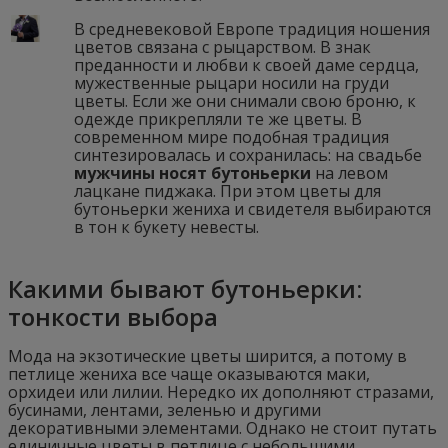
В средневековой Европе традиция ношения
цветов связана с рыцарством. В знак
преданности и любви к своей даме сердца,
мужественные рыцари носили на груди
цветы. Если же они снимали свою броню, к
одежде прикрепляли те же цветы. В
современном мире подобная традиция
синтезировалась и сохранилась: на свадьбе
мужчины носят бутоньерки
на левом
лацкане пиджака. При этом цветы для
бутоньерки жениха и свидетеля выбираются
в тон к букету невесты.
Какими бывают бутоньерки:
тонкости выбора
Мода на экзотические цветы ширится, а потому в
петлице жениха все чаще оказываются маки,
орхидеи или лилии. Нередко их дополняют стразами,
бусинами, лентами, зеленью и другими
декоративными элементами. Однако не стоит путать
единичные цветы в петлице с небольшими