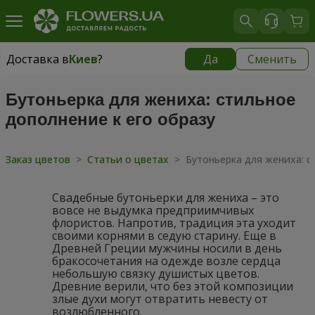
Доставка в
Киев
?
Да
Сменить
Доставка в
Киев
|
бесплатно
Бутоньерка для жениха: стильное
дополнение к его образу
Заказ цветов
>
Статьи о цветах
>
Бутоньерка для жениха: с
Свадебные
бутоньерки для жениха
– это
вовсе не выдумка предприимчивых
флористов. Напротив, традиция эта уходит
своими корнями в седую старину. Еще в
Древней Греции мужчины носили в день
бракосочетания на одежде возле сердца
небольшую связку душистых цветов.
Древние верили, что без этой композиции
злые духи могут отвратить невесту от
возлюбленного.