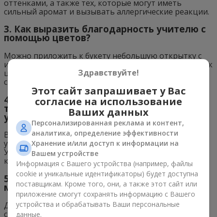
оттенками, а также тех, которые могут иметь
сильный аромат и вызывать аллергические реакции.
3. Как выразить благодарность учителю с
помощью цветов?
Можно приложить к букету небольшую открытку с
искренними словами благодарности, либо добавить к
Здравствуйте!
цветам небольшой подарок, который будет
символизировать вашу признательность.
Этот сайт запрашивает у Вас
4. Есть ли определенные обычаи или
согласие на использование
традиции, связанные с дарением цветов
Ваших данных
учителям?
Персонализированная реклама и контент,
аналитика, определение эффективности
В некоторых странах есть традиция дарить цветы
учителям в определенные дни, такие как День
Хранение и/или доступ к информации на
Учителя. Также принято дарить цветы учителям в
Вашем устройстве
конце учебного года в знак признательности.
Информация с Вашего устройства (например, файлы
cookie и уникальные идентификаторы) будет доступна
5. Какие цветы подойдут для учителя
поставщикам. Кроме того, они, а также этот сайт или
мужчины, а какие для учителя женщины?
приложение смогут сохранять информацию с Вашего
устройства и обрабатывать Ваши персональные
Для учителя мужчины подойдут цветы с более
сдержанными оттенками, такие как белые или
данные.