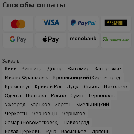
Способы оплаты
Заказ в:
Киев
Винница
Днепр
Житомир
Запорожье
Ивано-Франковск
Кропивницкий (Кировоград)
Кременчуг
Кривой Рог
Луцк
Львов
Николаев
Одесса
Полтава
Ровно
Сумы
Тернополь
Ужгород
Харьков
Херсон
Хмельницкий
Черкассы
Черновцы
Чернигов
Самар (Новомосковск)
Павлоград
Белая Церковь
Буча
Васильков
Ирпень