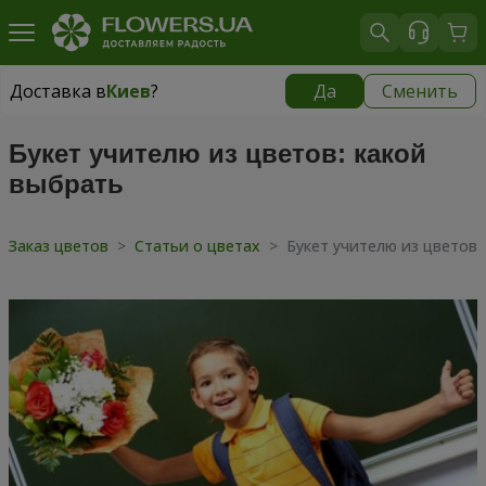
Доставка в
Киев
?
Да
Сменить
Доставка в
Киев
|
бесплатно
Букет учителю из цветов: какой
выбрать
Заказ цветов
>
Статьи о цветах
>
Букет учителю из цветов: