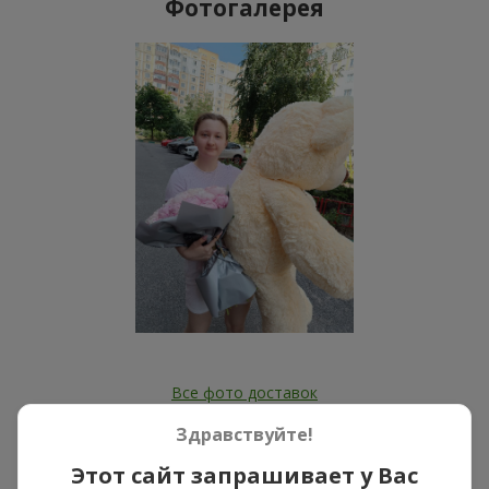
Фотогалерея
Все фото доставок
Заказать этот товар
Здравствуйте!
Этот сайт запрашивает у Вас