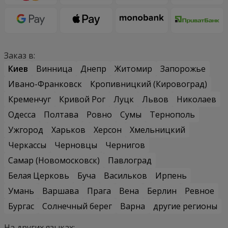
Заказ в:
Киев
Винница
Днепр
Житомир
Запорожье
Ивано-Франковск
Кропивницкий (Кировоград)
Кременчуг
Кривой Рог
Луцк
Львов
Николаев
Одесса
Полтава
Ровно
Сумы
Тернополь
Ужгород
Харьков
Херсон
Хмельницкий
Черкассы
Черновцы
Чернигов
Самар (Новомосковск)
Павлоград
Белая Церковь
Буча
Васильков
Ирпень
Умань
Варшава
Прага
Вена
Берлин
Ревное
Бургас
Солнечный берег
Варна
другие регионы
На других языках: