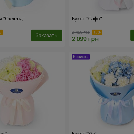
 "Окленд"
Букет "Сафо"
2 469 грн
Заказать
ес"
Букет "Sia"