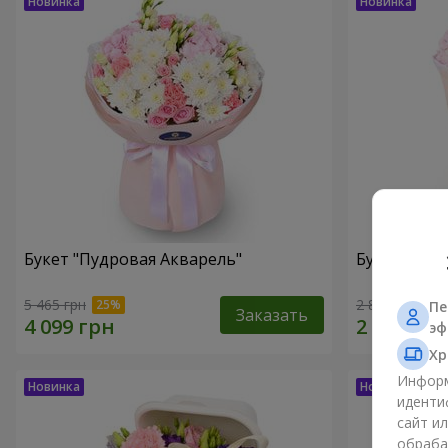
Букет "Пудровая Акварель"
Букет "Меч
5 465 грн
2 893 грн
Пе
Заказать
эф
Хр
Информ
иденти
сайт и
обраба