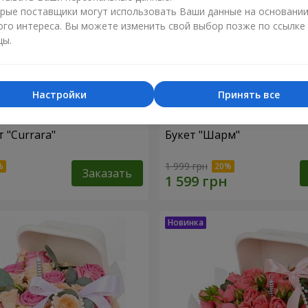
рые поставщики могут использовать Ваши данные на основани
ого интереса. Вы можете изменить свой выбор позже по ссылке
цы.
Настройки
Принять все
 "Currara"
Букет "Шарм"
1 999 грн
Заказать