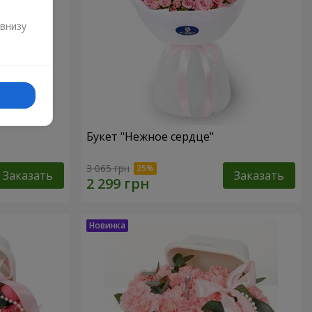
и
 внизу
Букет "Нежное сердце"
3 065 грн
Заказать
Заказать