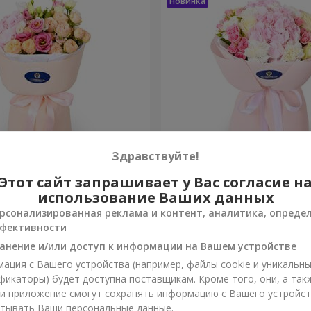
Здравствуйте!
ты сбываются"
Букет "Марта"
Этот сайт запрашивает у Вас согласие н
использование Ваших данных
3 545 грн
рсонализированная реклама и контент, аналитика, опреде
Заказать
фективности
анение и/или доступ к информации на Вашем устройстве
ация с Вашего устройства (например, файлы cookie и уникальн
фикаторы) будет доступна поставщикам. Кроме того, они, а так
ли приложение смогут сохранять информацию с Вашего устройст
тывать Ваши персональные данные.