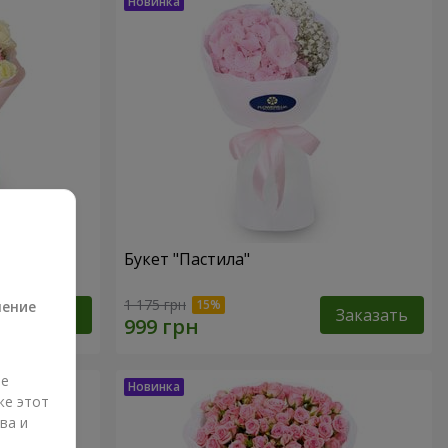
Букет "Пастила"
а
1 175 грн
ление
Заказать
Заказать
ые
же этот
ва и