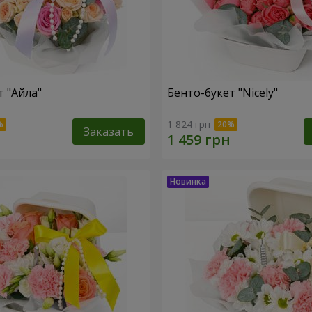
т "Айла"
Бенто-букет "Nicely"
1 824 грн
Заказать