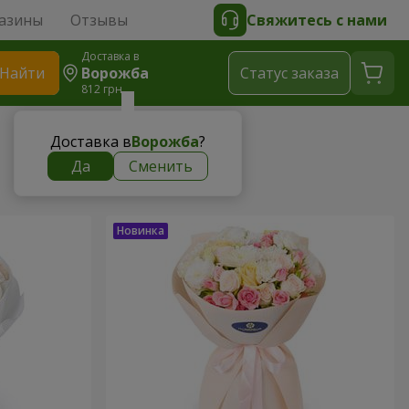
азины
Отзывы
Свяжитесь с нами
Доставка в
Найти
Ворожба
Cтатус заказа
812 грн
Доставка в
Ворожба
?
Да
Сменить