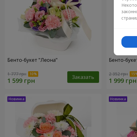
Некото
законн
страни
Бенто-букет "Леона"
Бенто-букет
1 777 грн
2 352 грн
Заказать