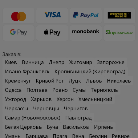
Заказ в:
Киев
Винница
Днепр
Житомир
Запорожье
Ивано-Франковск
Кропивницкий (Кировоград)
Кременчуг
Кривой Рог
Луцк
Львов
Николаев
Одесса
Полтава
Ровно
Сумы
Тернополь
Ужгород
Харьков
Херсон
Хмельницкий
Черкассы
Черновцы
Чернигов
Самар (Новомосковск)
Павлоград
Белая Церковь
Буча
Васильков
Ирпень
Умань
Варшава
Прага
Вена
Берлин
Ревное