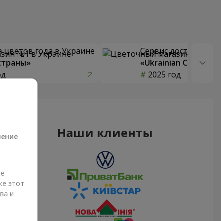
 цветов года в Украине
Сервис доставки цв
страны»
«Ukrainian Choice»
од
2025 год
а
Наши клиенты
ление
ые
же этот
ва и
и