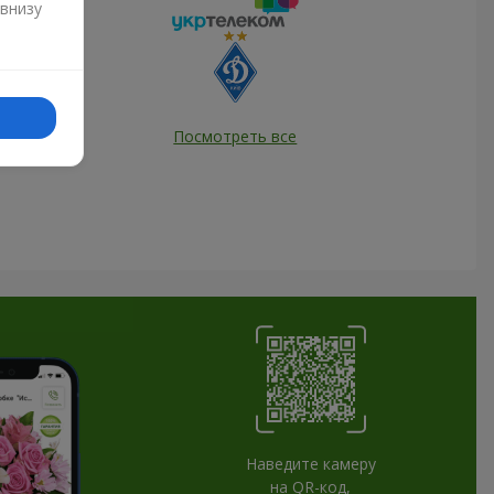
 внизу
Посмотреть все
Наведите камеру
на QR-код,