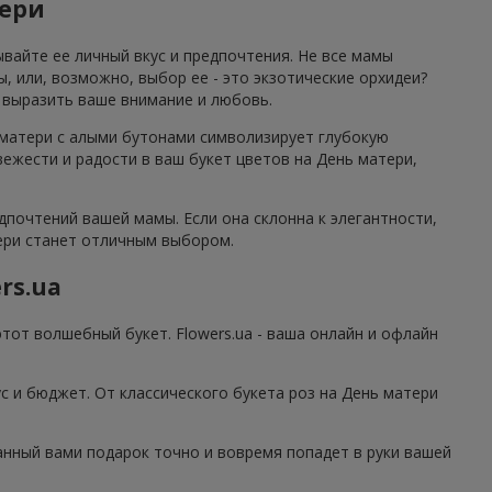
тери
ывайте ее личный вкус и предпочтения. Не все мамы
, или, возможно, выбор ее - это экзотические орхидеи?
б выразить ваше внимание и любовь.
 матери с алыми бутонами символизирует глубокую
вежести и радости в ваш букет цветов на День матери,
дпочтений вашей мамы. Если она склонна к элегантности,
тери станет отличным выбором.
rs.ua
тот волшебный букет. Flowers.ua - ваша онлайн и офлайн
с и бюджет. От классического букета роз на День матери
ранный вами подарок точно и вовремя попадет в руки вашей