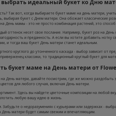
 выбрать идеальный букет ко Дню ма
ть? Так вот, когда выбираете букет маме на день матери, учит
, выбирая букет с Днем матери. Она обожает классические розы
 на День мамы - это не просто комбинация растений, это спосо
дый оттенок несет свое послание. Например, букет роз на День
агодарность и преданность. А если вы хотите добавить нотку с
ии, и тогда ваш букет День матери станет идеальным.
ртного круглого до утонченного каскада - выбор зависит от пре
 приверженец классики, то традиционный круглый букет для ма
ть букет маме на День матери от Flowe
ы на День матери, давайте посмотрим, где же можно раздобыть э
цветов для любого случая, включая День матери.
ортимент. Здесь вы найдете цветочные композиции на любой вку
плотить любую вашу идею в жизнь.
и. Забудьте о недоразумениях с курьерами или задержках - выб
а День матери будет самым свежим и впечатляющим.