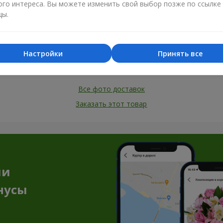
ого интереса. Вы можете изменить свой выбор позже по ссылке
цы.
Настройки
Принять все
Все фото доставок
Заказать этот товар
ии
нусы