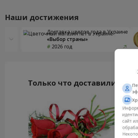
Наши достижения
Доставка цветов года в Украине
«Выбор страны»
2026 год
Только что доставили
Пе
эф
Хр
Информ
иденти
сайт и
обраба
Некото