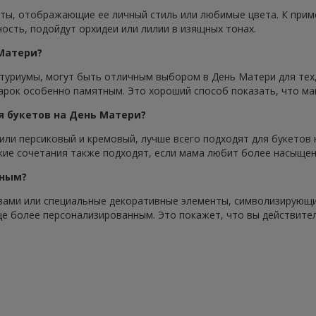
ы, отображающие ее личный стиль или любимые цвета. К приме
ость, подойдут орхидеи или лилии в изящных тонах.
 Матери?
антуриумы, могут быть отличным выбором в День Матери для тех
арок особенно памятным. Это хороший способ показать, что ма
я букетов на День Матери?
или персиковый и кремовый, лучше всего подходят для букетов 
ркие сочетания также подходят, если мама любит более насыщен
нным?
овами или специальные декоративные элементы, символизирующи
ще более персонализированным. Это покажет, что вы действител