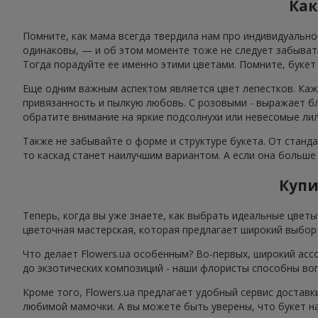
Как
Помните, как мама всегда твердила нам про индивидуальнос
одинаковы, — и об этом моменте тоже не следует забывать
Тогда порадуйте ее именно этими цветами. Помните, букет
Еще одним важным аспектом является цвет лепестков. Каж
привязанность и пылкую любовь. С розовыми - выражает бл
обратите внимание на яркие подсолнухи или невесомые лил
Также не забывайте о форме и структуре букета. От станда
то каскад станет наилучшим вариантом. А если она больше
Купи
Теперь, когда вы уже знаете, как выбрать идеальные цвет
цветочная мастерская, которая предлагает широкий выбор 
Что делает Flowers.ua особенным? Во-первых, широкий асс
до экзотических композиций - наши флористы способны во
Кроме того, Flowers.ua предлагает удобный сервис доставк
любимой мамочки. А вы можете быть уверены, что букет н