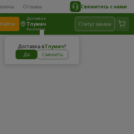
азины
Отзывы
Свяжитесь с нами
Доставка в
Найти
Тлумач
Cтатус заказа
бесплатно
Доставка в
Тлумач
?
Да
Сменить