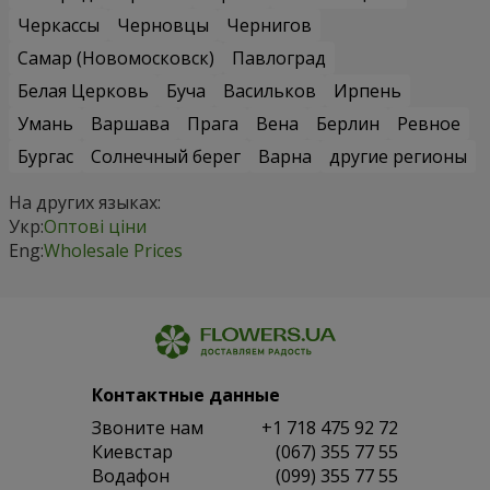
Черкассы
Черновцы
Чернигов
Самар (Новомосковск)
Павлоград
Белая Церковь
Буча
Васильков
Ирпень
Умань
Варшава
Прага
Вена
Берлин
Ревное
Бургас
Солнечный берег
Варна
другие регионы
На других языках:
Укр:
Оптові ціни
Eng:
Wholesale Prices
Контактные данные
Звоните нам
+1 718 475 92 72
Киевстар
(067) 355 77 55
Водафон
(099) 355 77 55