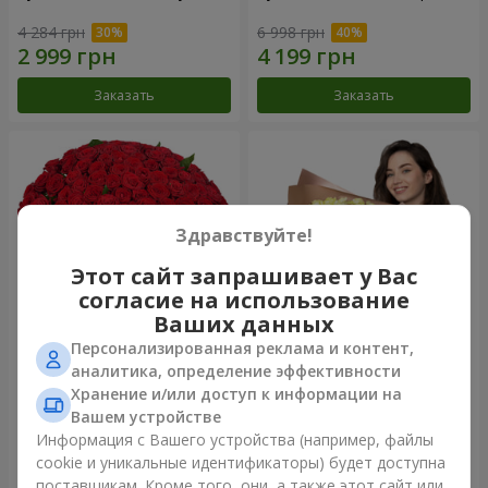
4 284 грн
6 998 грн
Заказать
Заказать
Здравствуйте!
Этот сайт запрашивает у Вас
согласие на использование
Ваших данных
Персонализированная реклама и контент,
101 красная роза
Букет "Сердце – сердцу"
аналитика, определение эффективности
Хранение и/или доступ к информации на
10 725 грн
5 332 грн
Вашем устройстве
Информация с Вашего устройства (например, файлы
cookie и уникальные идентификаторы) будет доступна
Заказать
Заказать
поставщикам. Кроме того, они, а также этот сайт или