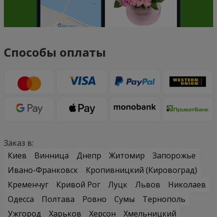
Способы оплаты
Заказ в:
Киев
Винница
Днепр
Житомир
Запорожье
Ивано-Франковск
Кропивницкий (Кировоград)
Кременчуг
Кривой Рог
Луцк
Львов
Николаев
Одесса
Полтава
Ровно
Сумы
Тернополь
Ужгород
Харьков
Херсон
Хмельницкий