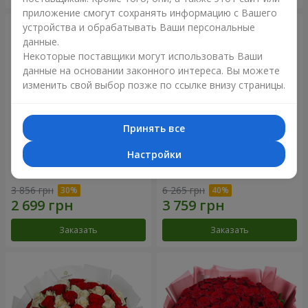
приложение смогут сохранять информацию с Вашего
устройства и обрабатывать Ваши персональные
данные.
Некоторые поставщики могут использовать Ваши
данные на основании законного интереса. Вы можете
изменить свой выбор позже по ссылке внизу страницы.
Принять все
Настройки
Букет "Нежный оттенок"
Цветы в коробке “Кадриль”
3 856 грн
6 265 грн
Заказать
Заказать