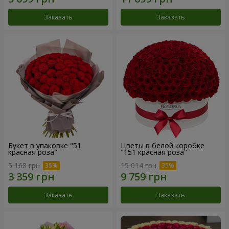
Заказать
Заказать
Букет в упаковке "51
Цветы в белой коробке
красная роза"
"151 красная роза"
5 168 грн
15 014 грн
Заказать
Заказать