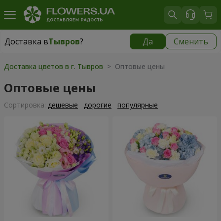
Доставка в
Тывров
?
Да
Сменить
Доставка в
Тывров
|
бесплатно
Доставка цветов в г. Тывров
> Оптовые цены
Оптовые цены
Cортировка:
дешевые
дорогие
популярные