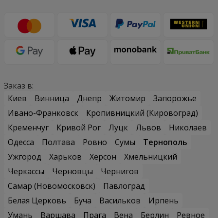
Заказ в:
Киев
Винница
Днепр
Житомир
Запорожье
Ивано-Франковск
Кропивницкий (Кировоград)
Кременчуг
Кривой Рог
Луцк
Львов
Николаев
Одесса
Полтава
Ровно
Сумы
Тернополь
Ужгород
Харьков
Херсон
Хмельницкий
Черкассы
Черновцы
Чернигов
Самар (Новомосковск)
Павлоград
Белая Церковь
Буча
Васильков
Ирпень
Умань
Варшава
Прага
Вена
Берлин
Ревное