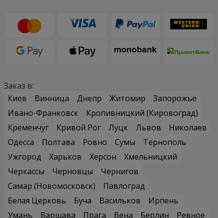
Заказ в:
Киев
Винница
Днепр
Житомир
Запорожье
Ивано-Франковск
Кропивницкий (Кировоград)
Кременчуг
Кривой Рог
Луцк
Львов
Николаев
Одесса
Полтава
Ровно
Сумы
Тернополь
Ужгород
Харьков
Херсон
Хмельницкий
Черкассы
Черновцы
Чернигов
Самар (Новомосковск)
Павлоград
Белая Церковь
Буча
Васильков
Ирпень
Умань
Варшава
Прага
Вена
Берлин
Ревное