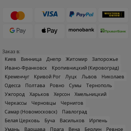
Заказ в:
Киев
Винница
Днепр
Житомир
Запорожье
Ивано-Франковск
Кропивницкий (Кировоград)
Кременчуг
Кривой Рог
Луцк
Львов
Николаев
Одесса
Полтава
Ровно
Сумы
Тернополь
Ужгород
Харьков
Херсон
Хмельницкий
Черкассы
Черновцы
Чернигов
Самар (Новомосковск)
Павлоград
Белая Церковь
Буча
Васильков
Ирпень
Умань
Варшава
Прага
Вена
Берлин
Ревное