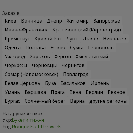
Заказ в:
Киев
Винница
Днепр
Житомир
Запорожье
Ивано-Франковск
Кропивницкий (Кировоград)
Кременчуг
Кривой Рог
Луцк
Львов
Николаев
Одесса
Полтава
Ровно
Сумы
Тернополь
Ужгород
Харьков
Херсон
Хмельницкий
Черкассы
Черновцы
Чернигов
Самар (Новомосковск)
Павлоград
Белая Церковь
Буча
Васильков
Ирпень
Умань
Варшава
Прага
Вена
Берлин
Ревное
Бургас
Солнечный берег
Варна
другие регионы
На других языках:
Укр:
Букети тижня
Eng:
Bouquets of the week