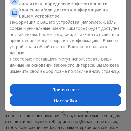
аналитика, определение эффективности
Роскошный букет недели - это модно, стильно и
Хранение и/или доступ к информации на
оригинально. Каждый раз - уникальная сезонная
Вашем устройстве
композиция с новым настроением.
Информация с Вашего устройства (например, файлы
cookie и уникальные идентификаторы) будет доступна
Ограниченное время действия
поставщикам. Кроме того, они, а также этот сайт или
приложение смогут сохранять информацию с Вашего
Предложение действует только 7 дней. Оно полностью
устройства и обрабатывать Ваши персональные
уникально, и аналогов вы не найдете нигде. Это как
данные.
дизайнерская вещь, которую хотят все, но могут
Некоторые поставщики могут использовать Ваши
позволить себе немногие. В случае с букетом недели цена
данные на основании законного интереса. Вы можете
доступна для каждого.
изменить свой выбор позже по ссылке внизу страницы.
Идеальный подарок на любой
Принять все
случай в в г. Ольшаны
Настройки
Универсальный букет подойдет и как
подарок на день
рождения
близкому человеку, и как поздравление коллеге,
и просто как знак внимания. Он одинаково уместен и для
женщин, и
для мужчин
. Флористы подбирают цветы так,
чтобы композиция не была слишком яркой или слишком