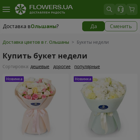
Доставка в
Ольшаны
?
Да
Сменить
Доставка в
Ольшаны
|
бесплатно
Доставка цветов в г. Ольшаны
> Букеты недели
Купить букет недели
Cортировка:
дешевые
дорогие
популярные