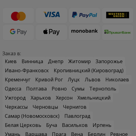
Заказ в:
Киев
Винница
Днепр
Житомир
Запорожье
Ивано-Франковск
Кропивницкий (Кировоград)
Кременчуг
Кривой Рог
Луцк
Львов
Николаев
Одесса
Полтава
Ровно
Сумы
Тернополь
Ужгород
Харьков
Херсон
Хмельницкий
Черкассы
Черновцы
Чернигов
Самар (Новомосковск)
Павлоград
Белая Церковь
Буча
Васильков
Ирпень
Умань
Варшава
Прага
Вена
Берлин
Ревное