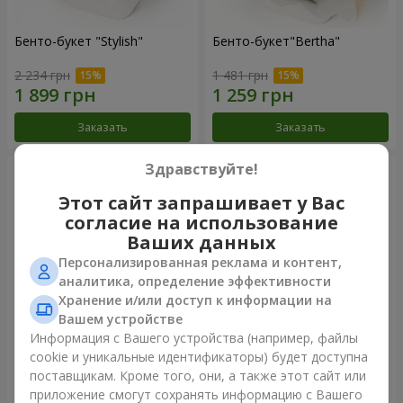
Бенто-букет "Stylish"
Бенто-букет"Bertha"
2 234 грн
1 481 грн
Заказать
Заказать
Здравствуйте!
Этот сайт запрашивает у Вас
согласие на использование
Ваших данных
Персонализированная реклама и контент,
аналитика, определение эффективности
Хранение и/или доступ к информации на
Вашем устройстве
Информация с Вашего устройства (например, файлы
Букет "Kamaliya"
Букет "Moon Dance"
cookie и уникальные идентификаторы) будет доступна
поставщикам. Кроме того, они, а также этот сайт или
3 679 грн
3 227 грн
приложение смогут сохранять информацию с Вашего