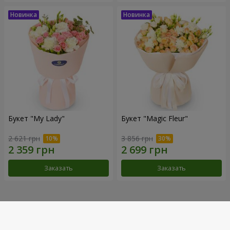
Букет "My Lady"
Букет "Magic Fleur"
2 621 грн
3 856 грн
Заказать
Заказать
Наши достижения