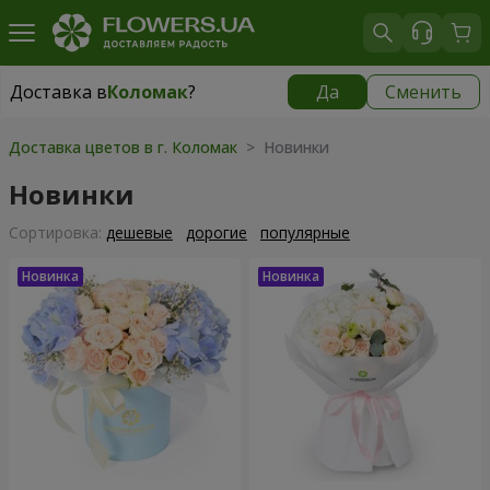
Доставка в
Коломак
?
Да
Сменить
Доставка в
Коломак
|
1100 грн
Доставка цветов в г. Коломак
> Новинки
Новинки
Cортировка:
дешевые
дорогие
популярные