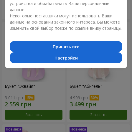
устройства и обрабатывать Ваши персональные
данные.
Заказать
Заказать
Некоторые поставщики могут использовать Ваши
данные на основании законного интереса. Вы можете
изменить свой выбор позже по ссылке внизу страницы.
Принять все
Настройки
Букет "Эквайя"
Букет "Абигель"
3 011 грн
4 999 грн
Заказать
Заказать