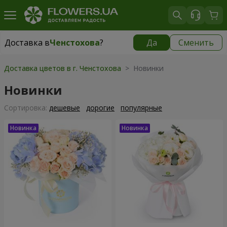
Доставка в
Ченстохова
?
Да
Сменить
Доставка в
Ченстохова
|
бесплатно
Доставка цветов в г. Ченстохова
> Новинки
Новинки
Cортировка:
дешевые
дорогие
популярные