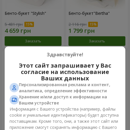
Бенто-букет "Stylish"
Бенто-букет"Bertha"
5 481 грн
2 116 грн
Заказать
Заказать
Здравствуйте!
Этот сайт запрашивает у Вас
согласие на использование
Ваших данных
Персонализированная реклама и контент,
аналитика, определение эффективности
Хранение и/или доступ к информации на
Вашем устройстве
Информация с Вашего устройства (например, файлы
Букет "Kamaliya"
Букет "Moon Dance"
cookie и уникальные идентификаторы) будет доступна
поставщикам. Кроме того, они, а также этот сайт или
9 732 грн
7 370 грн
приложение смогут сохранять информацию с Вашего