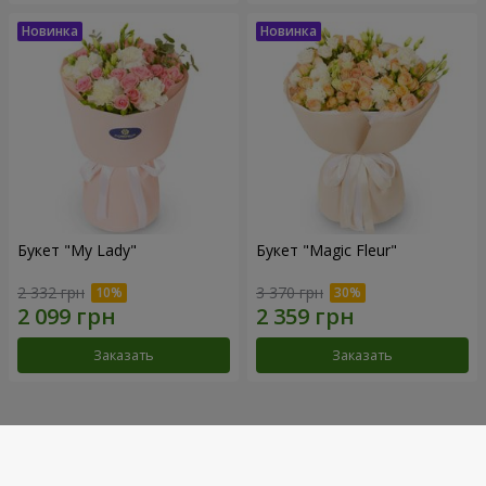
Букет "My Lady"
Букет "Magic Fleur"
2 332 грн
3 370 грн
Заказать
Заказать
Наши достижения