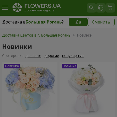
Доставка в
Большая Рогань
?
Да
Сменить
Доставка в
Большая Рогань
|
бесплатно
Доставка цветов в г. Большая Рогань
> Новинки
Новинки
Cортировка:
дешевые
дорогие
популярные