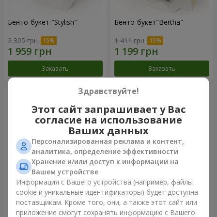
Бенто-букет "Stylish"
Бенто-букет"Bertha"
2 305 грн
1 411 грн
Заказать
Заказать
Здравствуйте!
Этот сайт запрашивает у Вас
согласие на использование
Ваших данных
Персонализированная реклама и контент,
аналитика, определение эффективности
Хранение и/или доступ к информации на
Вашем устройстве
Информация с Вашего устройства (например, файлы
Букет "Kamaliya"
Букет "Moon Dance"
cookie и уникальные идентификаторы) будет доступна
поставщикам. Кроме того, они, а также этот сайт или
3 412 грн
2 570 грн
приложение смогут сохранять информацию с Вашего