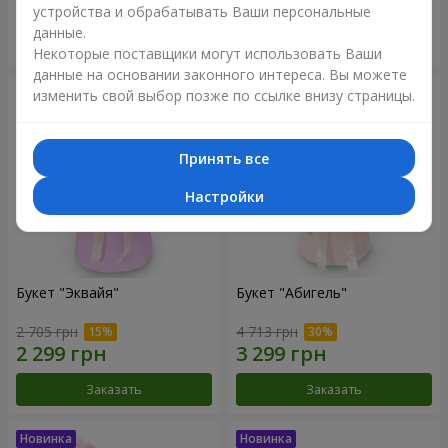
устройства и обрабатывать Ваши персональные
данные.
Заказать
Заказать
Некоторые поставщики могут использовать Ваши
данные на основании законного интереса. Вы можете
изменить свой выбор позже по ссылке внизу страницы.
Принять все
Настройки
Букет "Эквайя"
Букет "Абигель"
2 705 грн
4 713 грн
Заказать
Заказать