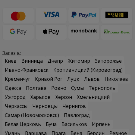
Заказ в:
Киев
Винница
Днепр
Житомир
Запорожье
Ивано-Франковск
Кропивницкий (Кировоград)
Кременчуг
Кривой Рог
Луцк
Львов
Николаев
Одесса
Полтава
Ровно
Сумы
Тернополь
Ужгород
Харьков
Херсон
Хмельницкий
Черкассы
Черновцы
Чернигов
Самар (Новомосковск)
Павлоград
Белая Церковь
Буча
Васильков
Ирпень
Умань
Варшава
Прага
Вена
Берлин
Ревное