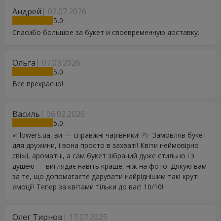
Андрей
02.07.2026
5
Спасибо большое за букет и своевременную доставку.
Ольга
07.03.2026
5
Все прекрасно!
Василь
06.02.2026
5
«Flowers.ua, ви — справжні чарівники! ?✨ Замовляв букет
для дружини, і вона просто в захваті! Квіти неймовірно
свіжі, ароматні, а сам букет зібраний дуже стильно і з
душею — виглядає навіть краще, ніж на фото. Дякую вам
за те, що допомагаєте дарувати найріднішим такі круті
емоції! Тепер за квітами тільки до вас! 10/10!
Олег Тирнов
17.07.2025