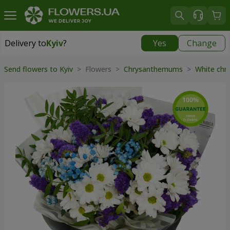
Delivery to
Kyiv
?
Yes
Change
Delivery to
Kyiv
|
free
Send flowers to Kyiv
> Flowers >
Chrysanthemums
>
White ch