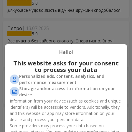
5
Дякую,все чудово,якість відмінна,дружини сподобалося.
Петро
13.07.2025
5
Все вчасно без зайвого клопоту. Оперативно. Вночі
замовив, а вранці вже доставили. Букет дуже красивий,
Hello!
як на фото. Мама казала, що квіти точно простояли 5
днів. І букет їй сподобався.
This website asks for your consent
to process your data
Personalized ads, content, analytics, and
Елена
12.11.2023
performance measurement
5
Storage and/or access to information on your
Букет супер шикарный и супер свежий!!! Обслуживание на
device
высоте!!! Спасибо!!!
Information from your device (such as cookies and unique
identifiers) will be accessible to vendors. Additionally, they
and this website or app may store information on your
Марина
05.03.2023
device and process your personal data.
5
Some providers may process your data based on
Дякую Вам за дуже гарну роботу) Все було доставлено
legitimate interest. You can update your preferences later