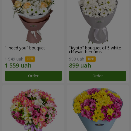
"I need you" bouquet
"Kyoto" bouquet of 5 white
chrysanthemums
1 949 uah
999 uah
Order
Order