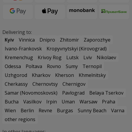
Delivering to:
Kyiv
Vinnica
Dnipro
Zhitomir
Zaporozhye
Ivano-Frankovsk
Kropyvnytskyi (Kirovograd)
Kremenchug
Krivoy Rog
Lutsk
Lviv
Nikolaev
Odessa
Poltava
Rovno
Sumy
Ternopil
Uzhgorod
Kharkov
Kherson
Khmelnitsky
Cherkassy
Chernovtsy
Chernigov
Samar (Novomoskovsk)
Pavlograd
Belaya Tserkov
Bucha
Vasilkov
Irpin
Uman
Warsaw
Praha
Wien
Berlin
Revne
Burgas
Sunny Beach
Varna
other regions
In other languages: