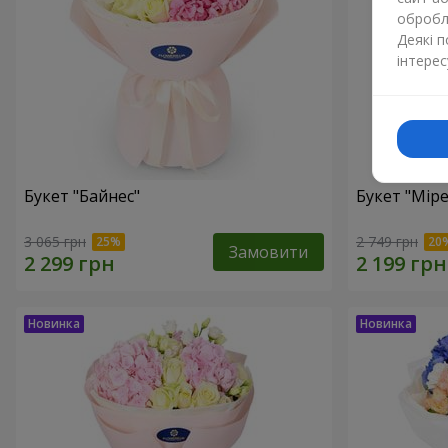
обробля
Деякі 
інтерес
Букет "Байнес"
Букет "Мір
3 065 грн
2 749 грн
Замовити