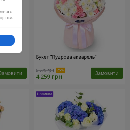
онного
орінки.
Букет "Пудрова акварель"
5 679 грн
Замовити
Замовити