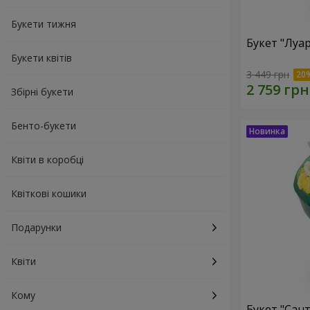
Букети тижня
Букет "Луа
Букети квітів
3 449 грн
Збірні букети
Бенто-букети
Квіти в коробці
Квіткові кошики
Подарунки
Квіти
Кому
Букет "Сан