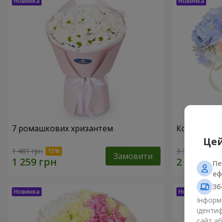
7 ромашкових хризантем
Композиція
Цей
1 481 грн
3 364 грн
Замовити
Пе
еф
Зб
Інформа
ідентиф
сайт а