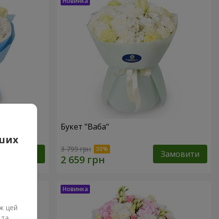
Букет "Ваба"
аших
3 799 грн
Замовити
Замовити
ж цей
 та