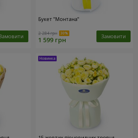
Букет "Монтана"
2 284 грн
Замовити
Замовити
оянд
15 жовтих піоновидних троянд