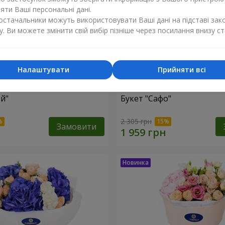
ти Ваші персональні дані.
постачальники можуть використовувати Ваші дані на підставі зак
у. Ви можете змінити свій вибір пізніше через посилання внизу ст
Налаштувати
Прийняти всі
ей"
Букет "Сафо"
2 305 грн
Замовити