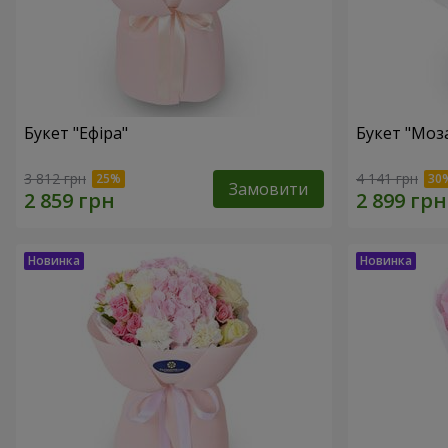
Букет "Ефіра"
Букет "Моза
3 812 грн
4 141 грн
Замовити