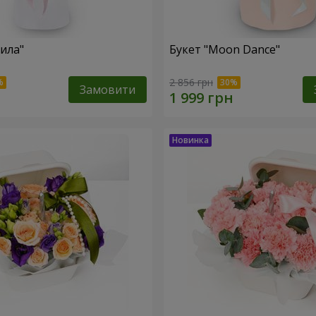
тила"
Букет "Moon Dance"
2 856 грн
Замовити