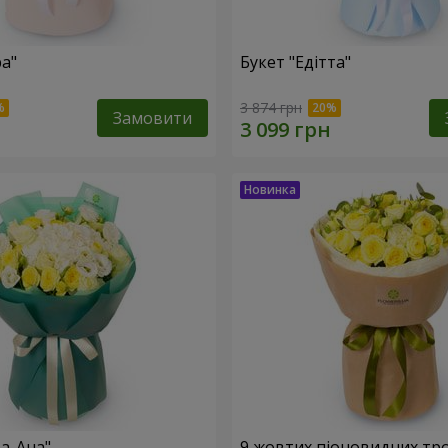
ра"
Букет "Едітта"
3 874 грн
Замовити
та-Ана"
9 жовтих піоновидних тр