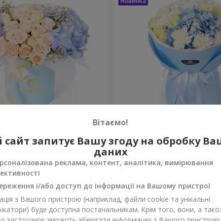
Вітаємо!
 "Окленд"
Букет "Sia"
 сайт запитує Вашу згоду на обробку В
даних
3 599 грн
Замовити
рсоналізована реклама, контент, аналітика, вимірювання
ективності
ереження і/або доступ до інформації на Вашому пристрої
ція з Вашого пристрою (наприклад, файли cookie та унікальні
ікатори) буде доступна постачальникам. Крім того, вони, а тако
бо застосунок зможуть зберігати інформацію з Вашого пристрою