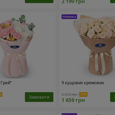
 Грей"
9 кущових кремових
2 212 грн
Замовити