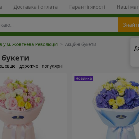
a
Доставка і оплата
Гарантії якості
Наші ма
Знайт
ів у м. Жовтнева Революція
> Акційні букети
Д
 букети
ешевше
дорожче
популярні