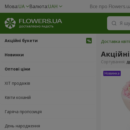
Мова:
UA
Валюта:
UAH
Все про Flowers.u
Акційні букети
Доставка квіт
Акційні
Новинки
Сортування:
д
Оптові ціни
ХІТ продажів
Квіти коханій
Гаряча пропозиція
День народження