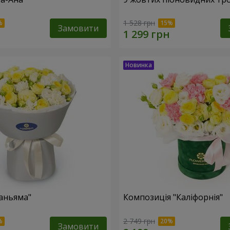
1 528 грн
Замовити
аньяма"
Композиція "Каліфорнія"
2 749 грн
Замовити