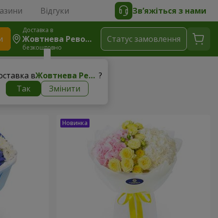
газини
Відгуки
Зв’яжіться з нами
Доставка в
и
Жовтнева Революція
Статус замовлення
безкоштовно
оставка в
Жовтнева Революція
?
Так
Змінити