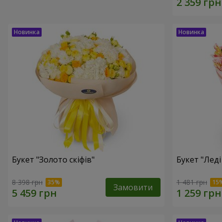
Букет "Золото скіфів"
Букет "Леді
8 398 грн
1 481 грн
Замовити