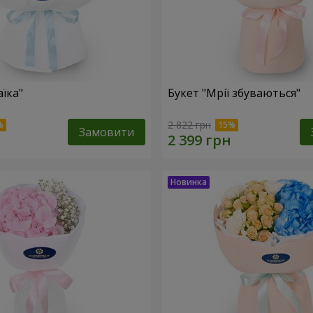
їка"
Букет "Мрії збуваються"
2 822 грн
Замовити