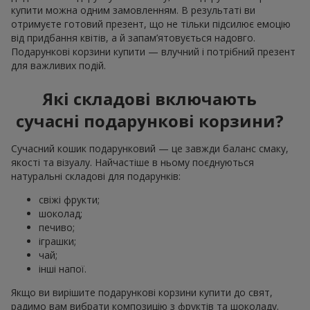
купити можна одним замовленням. В результаті ви
отримуєте готовий презент, що не тільки підсилює емоцію
від придбання квітів, а й запам’ятовується надовго.
Подарункові корзини купити — влучний і потрібний презент
для важливих подій.
Які складові включають
сучасні подарункові корзини?
Сучасний кошик подарунковий — це завжди баланс смаку,
якості та візуалу. Найчастіше в ньому поєднуються
натуральні складові для подарунків:
свіжі фрукти;
шоколад;
печиво;
іграшки;
чай;
інші напої.
Якщо ви вирішите подарункові корзини купити до свят,
радимо вам вибрати композицію з фруктів та шоколаду.