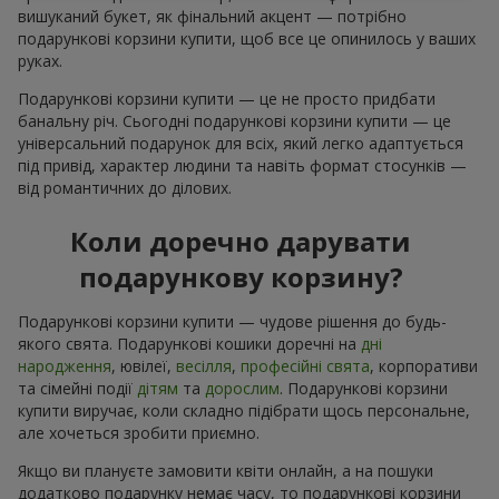
вишуканий букет, як фінальний акцент — потрібно
подарункові корзини купити, щоб все це опинилось у ваших
руках.
Подарункові корзини купити — це не просто придбати
банальну річ. Сьогодні подарункові корзини купити — це
універсальний подарунок для всіх, який легко адаптується
під привід, характер людини та навіть формат стосунків —
від романтичних до ділових.
Коли доречно дарувати
подарункову корзину?
Подарункові корзини купити — чудове рішення до будь-
якого свята. Подарункові кошики доречні на
дні
народження
, ювілеї,
весілля
,
професійні свята
, корпоративи
та сімейні події
дітям
та
дорослим
. Подарункові корзини
купити виручає, коли складно підібрати щось персональне,
але хочеться зробити приємно.
Якщо ви плануєте замовити квіти онлайн, а на пошуки
додатково подарунку немає часу, то подарункові корзини