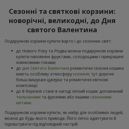
Сезонні та святкові корзини:
новорічні, великодні, до Дня
святого Валентина
Подарункові корзини купити варто і до сезонних свят:
до Нового Року та Різдва можна подарункові корзини
купити наповнені фруктами, солодощами і прикрашені
ялинковими гілками;
до
дня Святого Валентина
романтичні сезонні кошики
мають особливу атмосферу
кохання
; тут доречні
більш вишукані цукерки та романтичні квіткові
композиції;
до 8 березня стане в нагоді легкий кошик доповнений
тюльпанами
та фрезіями або іншими
сезонними
квітами
.
Подарункові корзини купити, як набір для особливих людей,
можна до будь-якого привода. Його легко адаптувати й
підлаштувати під відповідний настрій.