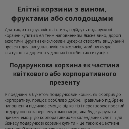
Елітні корзини з вином,
фруктами або солодощами
Для тих, хто цінує якість і стиль, підійдуть подарункові
корзини купити з елітним наповненням. Якісне вино, дорогі
екзотичні фрукти і ексклюзивні цукерки створять вишуканий
презент для шанувальників смаколиків, який виглядає
статусно та доречно у ділових і особистих ситуаціях.
Подарункова корзина як частина
квіткового або корпоративного
презенту
У поєднанні з букетом подарунковий кошик, як сюрприз до
корпоративу, працює особливо добре. Правильно підібране
наповнення підсилює емоцію від квітів і перетворює простий
подарунок на завершену композицію, яка буде дарувати
приємні емоції до корпоративних чи календарних свят.. Для
бізнесу подарункові корзини купити – це також ефективні
святковий комплекти для колег і партнерів.