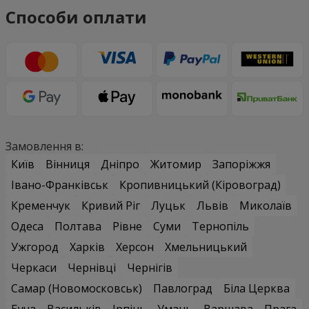
Способи оплати
Замовлення в:
Київ
Вінниця
Дніпро
Житомир
Запоріжжя
Івано-Франківськ
Кропивницький (Кіровоград)
Кременчук
Кривий Ріг
Луцьк
Львів
Миколаїв
Одеса
Полтава
Рівне
Суми
Тернопіль
Ужгород
Харків
Херсон
Хмельницький
Черкаси
Чернівці
Чернігів
Самар (Новомосковськ)
Павлоград
Біла Церква
Буча
Васильків
Ірпінь
Умань
Варшава
Прага