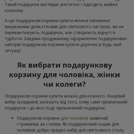
Такий подарунок виглядає апетитно і підходить майже
кожному.
А ще подарункові корзини купити можна наповнені
вишуканими делікатесами для святкового настрою, які не
перевантажують подарунок, але створюють відчуття
турботи. Завдяки продуманому оформленню подарункових
наборів подарункові корзини купити доречно в будь-якій
ситуації.
Як вибрати подарункову
корзину для чоловіка, жінки
чи колеги?
Подарункові корзини купити можна для кожного. Кінцевий
вибір складників залежить від того, кому саме призначений
подарунок і до якої події призначений подарунок:
Подарункові корзини
для чоловіків
зазвичай
стриманіші за стилем. Як подарунковий кошик для
чоловіків добре працює набір для святкового столу,