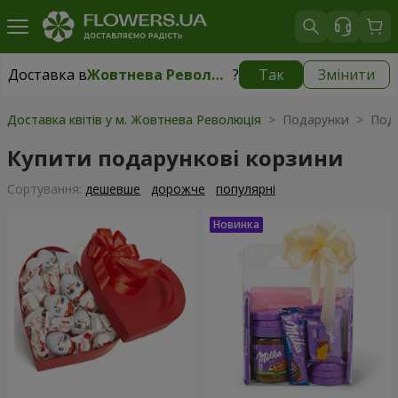
Доставка в
Жовтнева Революція
?
Так
Змінити
Доставка в
Жовтнева Революція
|
безкоштовно
Доставка квітів у м. Жовтнева Революція
> Подарунки > Пода
Купити подарункові корзини
Сортування:
дешевше
дорожче
популярні