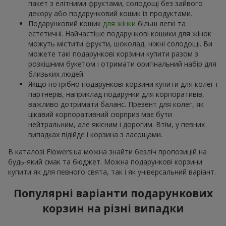
пакет з елітними фруктами, солодощі без зайвого
декору або подарунковий кошик із продуктами.
Подарунковий кошик
для жінки
більш легкі та
естетичні. Найчастіше подарункові кошики для жінок
можуть містити фрукти, шоколад, ніжні солодощі. Ви
можете такі подарункові корзини купити разом з
розкішним букетом і отримати оригінальний набір для
близьких людей.
Якщо потрібно подарункові корзини купити для колег і
партнерів, наприклад подарунки для корпоративів,
важливо дотримати баланс. Презент для колег, як
цікавий корпоративний сюрприз має бути
нейтральним, але якісним і дорогим. Втім, у певних
випадках підійде і корзина з ласощами.
В каталозі Flowers.ua можна знайти безліч пропозицій на
будь-який смак та бюджет. Можна подарункові корзини
купити як для певного свята, так і як універсальний варіант.
Популярні варіанти подарункових
корзин на різні випадки