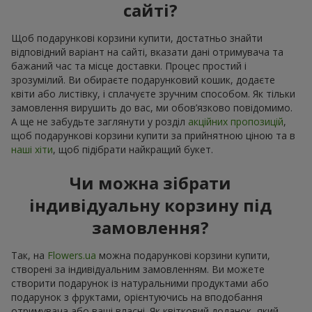
сайті?
Щоб подарункові корзини купити, достатньо знайти
відповідний варіант на сайті, вказати дані отримувача та
бажаний час та місце доставки. Процес простий і
зрозумілий. Ви обираєте подарунковий кошик, додаєте
квіти або листівку, і сплачуєте зручним способом. Як тільки
замовлення вирушить до вас, ми обов’язково повідомимо.
А ще не забудьте заглянути у розділ
акційних пропозицій
,
щоб подарункові корзини купити за прийнятною ціною та в
наші хіти
, щоб підібрати найкращий букет.
Чи можна зібрати
індивідуальну корзину під
замовлення?
Так, на
Flowers.ua
можна подарункові корзини купити,
створені за індивідуальним замовленням. Ви можете
створити подарунок із натуральними продуктами або
подарунок з фруктами, орієнтуючись на вподобання
отримувача або ваші власні. Як квітковий доданок, який