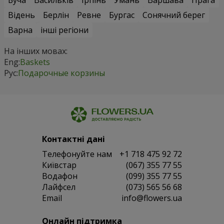
Відень
Берлін
Ревне
Бургас
Сонячний берег
Варна
інші регіони
На інших мовах:
Eng:
Baskets
Рус:
Подарочные корзины
Контактні дані
Телефонуйте нам
+1 718 475 92 72
Київстар
(067) 355 77 55
Водафон
(099) 355 77 55
Лайфсел
(073) 565 56 68
Email
info@flowers.ua
Онлайн підтримка