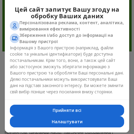
Цей сайт запитує Вашу згоду на
обробку Ваших даних
Персоналізована реклама, контент, аналітика,
вимірювання ефективності
Збереження і/або доступ до інформації на
Вашому пристрої
Інформація з Вашого пристрою (наприклад, файли
cookie та унікальні ідентифікатори) буде доступна
постачальникам. Крім того, вони, а також цей сайт
Подарункові корзини —
або застосунок зможуть зберігати інформацію з
Вашого пристрою та обробляти Ваші персональні дані.
універсальний подарунок на будь-
Деякі постачальники можуть використовувати Ваші
яке свято
дані на підставі законного інтересу. Ви можете змінити
свій вибір пізніше через посилання внизу сторінки.
Якщо ви шукаєте універсальний подарунок, але часу
обмаль, у нас є для вас чудове перевірене рішення: ви
можете набір подарункові корзини купити. Подарункова
Прийняти всі
корзина з вишуканими смаколиками до свята, фруктами,
смачним чаєм чи, навіть, алкогольними напоями стає
Налаштувати
ідеальним доповненням до квітів або самостійним
презентом. Ідеальний набір, лаконічне оформлення і