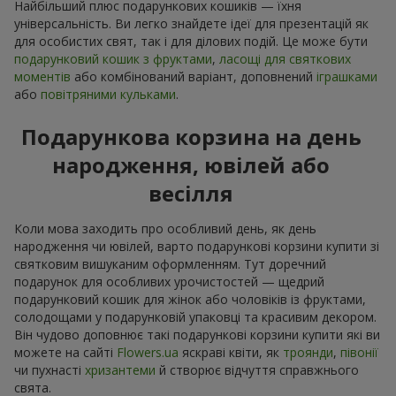
Найбільший плюс подарункових кошиків — їхня
універсальність. Ви легко знайдете ідеї для презентацій як
для особистих свят, так і для ділових подій. Це може бути
подарунковий кошик з фруктами
,
ласощі для святкових
моментів
або комбінований варіант, доповнений
іграшками
або
повітряними кульками
.
Подарункова корзина на день
народження, ювілей або
весілля
Коли мова заходить про особливий день, як день
народження чи ювілей, варто подарункові корзини купити зі
святковим вишуканим оформленням. Тут доречний
подарунок для особливих урочистостей — щедрий
подарунковий кошик для жінок або чоловіків із фруктами,
солодощами у подарунковій упаковці та красивим декором.
Він чудово доповнює такі подарункові корзини купити які ви
можете на сайті
Flowers.ua
яскраві квіти, як
троянди
,
півонії
чи пухнасті
хризантеми
й створює відчуття справжнього
свята.