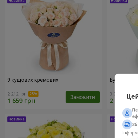
9 кущових кремових
Букет "Ваба
2 212 грн
3 799 грн
Цей
Замовити
Пе
еф
Зб
Інформа