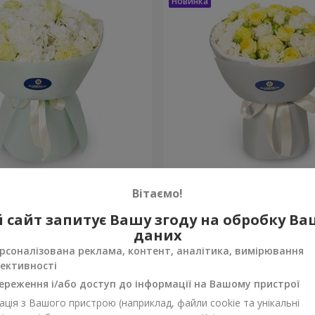
"
Букет "Мараньяма"
Вітаємо!
3 279 грн
 сайт запитує Вашу згоду на обробку В
Замовити
даних
рсоналізована реклама, контент, аналітика, вимірювання
ективності
ереження і/або доступ до інформації на Вашому пристрої
ція з Вашого пристрою (наприклад, файли cookie та унікальні