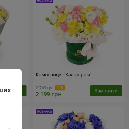
Композиція "Каліфорнія"
2 749 грн
аших
Замовити
Замовити