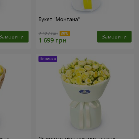
Букет "Монтана"
2 427 грн
Замовити
Замовити
оянд
15 жовтих піоновидних троянд