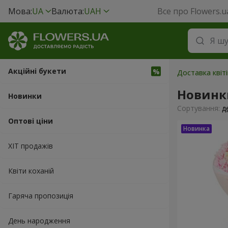
Мова:
UA
Валюта:
UAH
Все про Flowers.u
Акційні букети
Доставка квіт
Новинк
Новинки
Сортування:
д
Оптові ціни
ХІТ продажів
Квіти коханій
Гаряча пропозиція
День народження