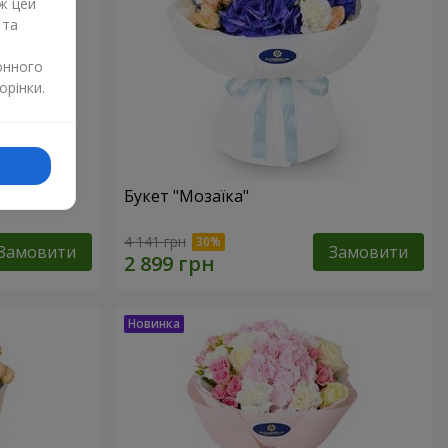
ж цей
 та
онного
орінки.
Букет "Мозаїка"
4 141 грн
Замовити
Замовити