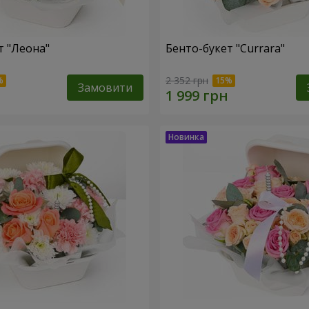
т "Леона"
Бенто-букет "Currara"
2 352 грн
Замовити