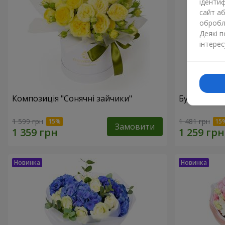
ідентиф
сайт а
обробля
Деякі 
інтерес
Композиція "Сонячні зайчики"
Букет "Леді
1 599 грн
1 481 грн
Замовити