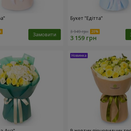
ра"
Букет "Едітта"
3 949 грн
Замовити
та-Ана"
9 жовтих піоновидних тр