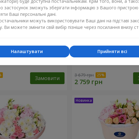
ікатори) буде доступна постачальникам. Крім того, вони, а тако
бо застосунок зможуть зберігати інформацію з Вашого пристрою
ти Ваші персональні дані.
постачальники можуть використовувати Ваші дані на підставі зак
у. Ви можете змінити свій вибір пізніше через посилання внизу ст
Налаштувати
Прийняти всі
 Грей"
Букет "Ефіра"
3 679 грн
Замовити