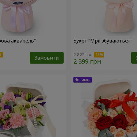
рова акварель"
Букет "Мрії збуваються"
2 822 грн
Замовити