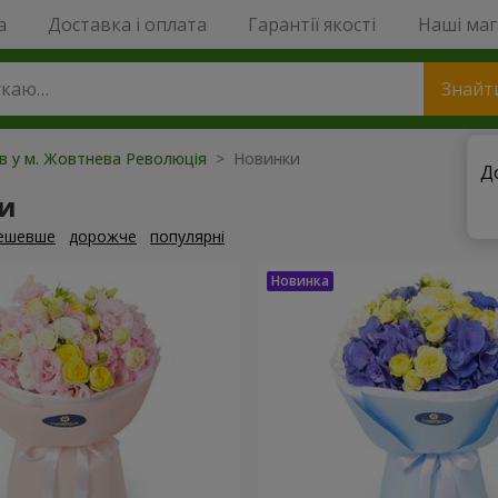
a
Доставка і оплата
Гарантії якості
Наші ма
Знайт
ів у м. Жовтнева Революція
> Новинки
Д
и
ешевше
дорожче
популярні