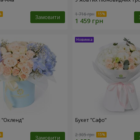
1 716 грн
Замовити
 "Окленд"
Букет "Сафо"
2 305 грн
Замовити