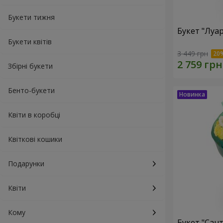
Букети тижня
Букет "Луа
Букети квітів
3 449 грн
Збірні букети
Бенто-букети
Квіти в коробці
Квіткові кошики
Подарунки
Квіти
Кому
Букет "Сан