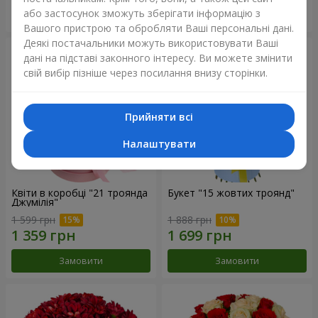
або застосунок зможуть зберігати інформацію з
Замовити
Замовити
Вашого пристрою та обробляти Ваші персональні дані.
Деякі постачальники можуть використовувати Ваші
дані на підставі законного інтересу. Ви можете змінити
свій вибір пізніше через посилання внизу сторінки.
Прийняти всі
Налаштувати
Квіти в коробці "21 троянда
Букет "15 жовтих троянд"
Джумілія"
1 599 грн
1 888 грн
Замовити
Замовити