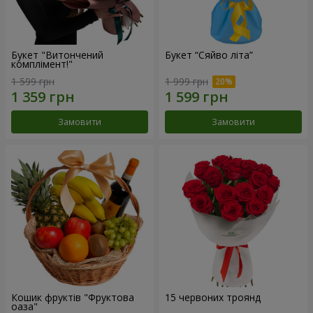
Букет "Витончений
Букет “Сяйво літа”
комплімент!"
1 599 грн
1 999 грн
Замовити
Замовити
Кошик фруктів "Фруктова
15 червоних троянд
оаза"