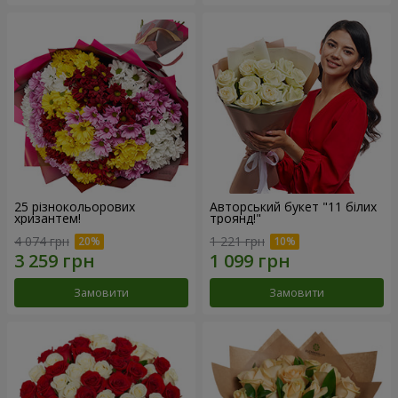
25 різнокольорових
Авторський букет "11 білих
хризантем!
троянд!"
4 074 грн
1 221 грн
Замовити
Замовити