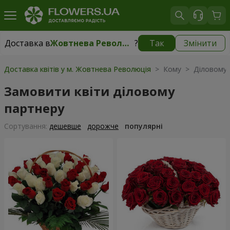
Доставка в
Жовтнева Революція
?
Так
Змінити
Доставка в
Жовтнева Революція
|
безкоштовно
Доставка квітів у м. Жовтнева Революція
> Кому > Діловому 
Замовити квіти діловому
партнеру
Сортування:
дешевше
дорожче
популярні