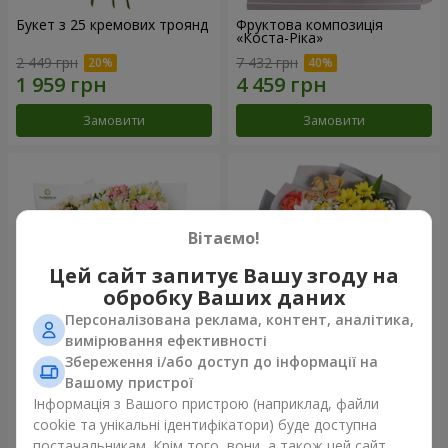
Букет з 25 кремових троянд
Фруктова композиція
«Коста-Ріка»
2 449 грн
7 432 грн
Замовити
Замовити
Вітаємо!
Цей сайт запитує Вашу згоду на
обробку Ваших даних
Персоналізована реклама, контент, аналітика,
вимірювання ефективності
Збереження і/або доступ до інформації на
Букет "Хрещатик"
Букет "Ми та літо"
Вашому пристрої
Інформація з Вашого пристрою (наприклад, файли
4 427 грн
1 732 грн
cookie та унікальні ідентифікатори) буде доступна
постачальникам. Крім того, вони, а також цей сайт