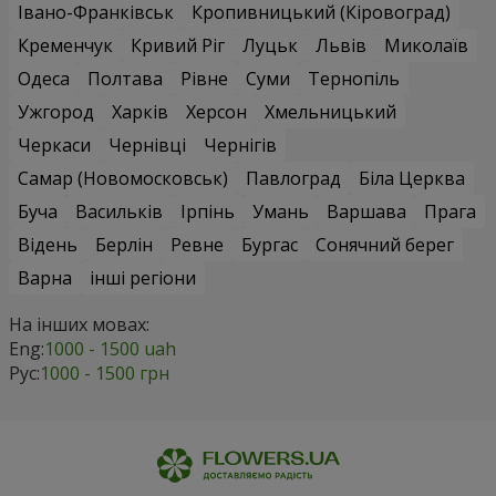
Івано-Франківськ
Кропивницький (Кіровоград)
Кременчук
Кривий Ріг
Луцьк
Львів
Миколаїв
Одеса
Полтава
Рівне
Суми
Тернопіль
Ужгород
Харків
Херсон
Хмельницький
Черкаси
Чернівці
Чернігів
Самар (Новомосковськ)
Павлоград
Біла Церква
Буча
Васильків
Ірпінь
Умань
Варшава
Прага
Відень
Берлін
Ревне
Бургас
Сонячний берег
Варна
інші регіони
На інших мовах:
Eng:
1000 - 1500 uah
Рус:
1000 - 1500 грн