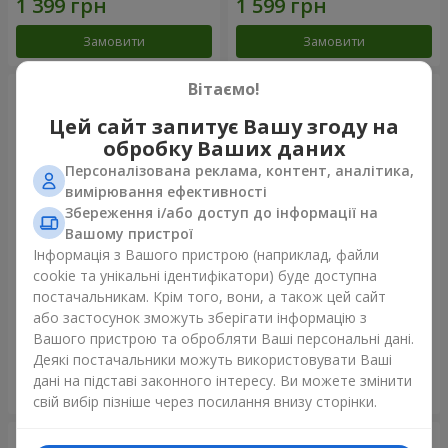
Замовити
Замовити
Вітаємо!
Цей сайт запитує Вашу згоду на
обробку Ваших даних
Персоналізована реклама, контент, аналітика,
вимірювання ефективності
Збереження і/або доступ до інформації на
Вашому пристрої
Інформація з Вашого пристрою (наприклад, файли
cookie та унікальні ідентифікатори) буде доступна
Букет кущових троянд
Букет "Дотик кохання" +
постачальникам. Крім того, вони, а також цей сайт
Raffaello
або застосунок зможуть зберігати інформацію з
1 954 грн
1 999 грн
Вашого пристрою та обробляти Ваші персональні дані.
Деякі постачальники можуть використовувати Ваші
дані на підставі законного інтересу. Ви можете змінити
Замовити
Замовити
свій вибір пізніше через посилання внизу сторінки.