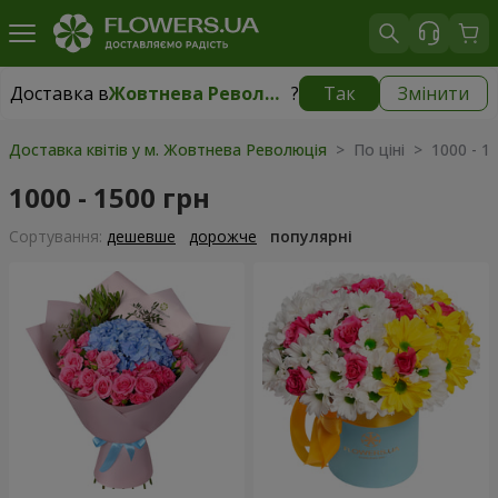
Доставка в
Жовтнева Революція
?
Так
Змінити
Доставка в
Жовтнева Революція
|
безкоштовно
Доставка квітів у м. Жовтнева Революція
> По ціні > 1000 - 1
1000 - 1500 грн
Сортування:
дешевше
дорожче
популярні