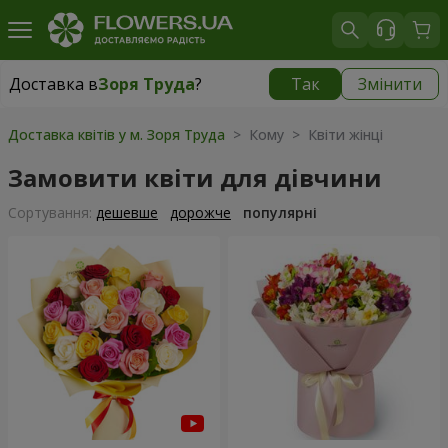
Доставка в
Зоря Труда
?
Так
Змінити
Доставка в
Зоря Труда
|
безкоштовно
Доставка квітів у м. Зоря Труда
> Кому > Квіти жінці
Замовити квіти для дівчини
Сортування:
дешевше
дорожче
популярні