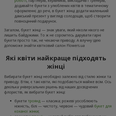
роботі
, партнерів, керівників, викладачів і тренерів,
додавайте букети з улюблених квітів в тематичному
оформленні; до речі, в букет жінці додати маленький
дамський презент у вигляді солодощів, щоб створити
повноцінний подарунок.
Загалом, букет жінці — знак уваги, який ніколи нікого не
лишить байдужими. То ж не соромтесь дарувати гарні
букети просто так, не чекаючи приводу. А влучну ідею
допоможе знайти квітковий салон Flowers.ua
Які квіти найкраще підходять
жінці
Вибирати букет жінці необхідно залежно від стилю жінки та
приводу. Втім, є такі квіти, які подобаються майже всім. Ось
декілька універсальних рішень від наших досвідчених
флористів, як вибрати букет жінці:
букети
троянд
— класика; рожеві уособлюють
ніжність, білі — чистоту, червоні — чудовий
букет для
коханої жінки
;