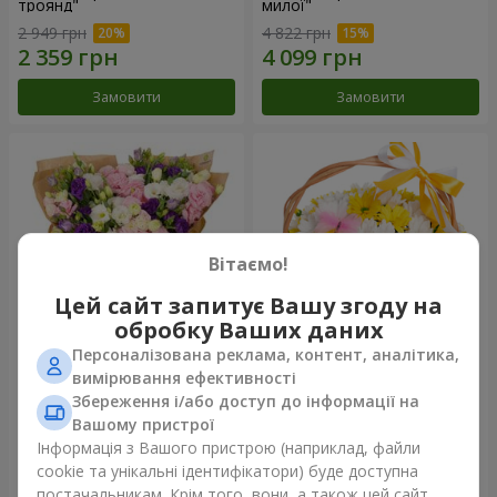
троянд"
милої"
2 949 грн
4 822 грн
Замовити
Замовити
Вітаємо!
Цей сайт запитує Вашу згоду на
обробку Ваших даних
Персоналізована реклама, контент, аналітика,
15 різнокольорових еустом
Кошик "Сонечко"
вимірювання ефективності
Збереження і/або доступ до інформації на
3 732 грн
1 777 грн
Вашому пристрої
Інформація з Вашого пристрою (наприклад, файли
cookie та унікальні ідентифікатори) буде доступна
Замовити
Замовити
постачальникам. Крім того, вони, а також цей сайт