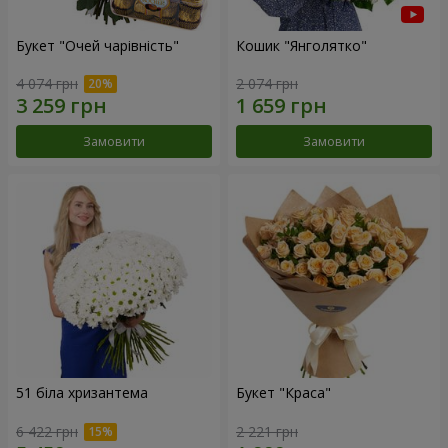
Букет "Очей чарівність"
Кошик "Янголятко"
4 074 грн
2 074 грн
Замовити
Замовити
51 біла хризантема
Букет "Краса"
6 422 грн
2 221 грн