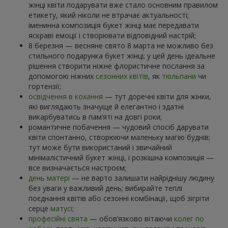
жінці квіти подарувати вже стало основним правилом
етикету, який ніколи не втрачає актуальності;
іменинна композиція букет жінці має передавати
яскраві емоції і створювати відповідний настрій;
8 березня — весняне свято 8 марта не можливо без
стильного подарунка букет жінці; у цей день ідеальне
рішення створити ніжне флористичне послання за
допомогою ніжних
сезонних квітів
, як
тюльпани
чи
гортензії;
освідчення в кохання
— тут доречні квіти для жінки,
які виглядають значуще й елегантно і здатні
викарбуватись в пам’яті на довгі роки;
романтичне побачення — чудовий спосіб дарувати
квіти спонтанно, створюючи маленьку магію буднів;
тут може бути використаний і звичайний
мінімалістичний букет жінці, і розкішна композиція —
все визначається настроєм;
день матері
— не варто залишати найріднішу людину
без уваги у важливий день; вибирайте теплі
поєднання квітів або сезонні комбінації, щоб зігріти
серце
матусі
;
професійні свята
— обов’язково вітаючи
колег по