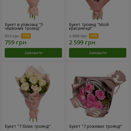
Букет в упаковці "5
Букет троянд "Моїй
червоних троянд"
красунечці!"
893 грн
2 888 грн
Замовити
Замовити
Букет "7 білих троянд!"
Букет "7 рожевих троянд!"