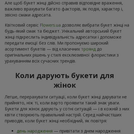
Але щоб букет жінці дійсно справив відповідне враження,
важливо врахувати багато факторів, як подія, характер і,
звісно смаки адресата.
Квітковий сервіс
Flowers.ua
дозволяє вибрати букет жінці на
будь-який смак та бюджет. Унікальний авторський букет
жінці підкреслить індивідуальність адресатки і допоможе
передати емоції без слів. Ми пропонуємо широкий
асортимент букетів — від класичних
троянд
до
оригінальних рішень у стилі ексклюзивної флористики з
урахуванням всіх сучасних трендів.
Коли дарують букети для
жінок
Легше, перерахувати ситуації, коли букет жінці дарувати не
прийнято, ніж ті, коли варто проявити такий знак уваги.
Букети для жінок дарують у сотні ситуацій — і в кожній з них
квіти створюють правильний настрій. Серед найчастіших
приводів, коли букет жінці необхідний, як повітря:
день народження
— привітати з днем народження