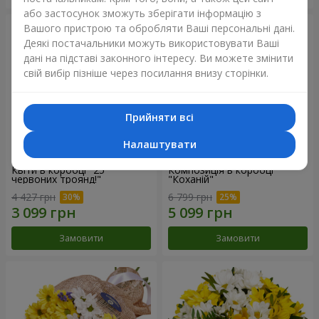
або застосунок зможуть зберігати інформацію з
Вашого пристрою та обробляти Ваші персональні дані.
Деякі постачальники можуть використовувати Ваші
дані на підставі законного інтересу. Ви можете змінити
свій вибір пізніше через посилання внизу сторінки.
Прийняти всі
Налаштувати
Квіти в коробці "25
Композиція в коробці
червоних троянд!"
"Коханій"
4 427 грн
6 799 грн
Замовити
Замовити