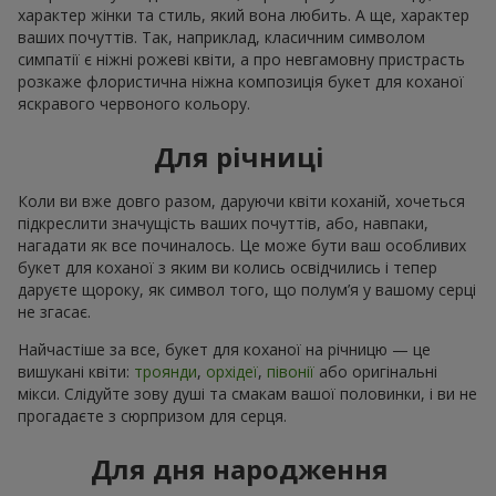
характер жінки та стиль, який вона любить. А ще, характер
ваших почуттів. Так, наприклад, класичним символом
симпатії є ніжні рожеві квіти, а про невгамовну пристрасть
розкаже флористична ніжна композиція букет для коханої
яскравого червоного кольору.
Для річниці
Коли ви вже довго разом, даруючи квіти коханій, хочеться
підкреслити значущість ваших почуттів, або, навпаки,
нагадати як все починалось. Це може бути ваш особливих
букет для коханої з яким ви колись освідчились і тепер
даруєте щороку, як символ того, що полум’я у вашому серці
не згасає.
Найчастіше за все, букет для коханої на річницю — це
вишукані квіти:
троянди
,
орхідеї
,
півонії
або оригінальні
мікси. Слідуйте зову душі та смакам вашої половинки, і ви не
прогадаєте з сюрпризом для серця.
Для дня народження