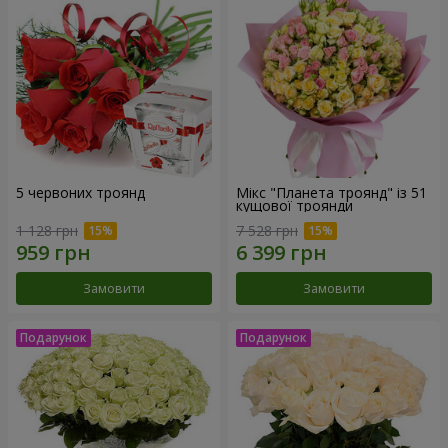
5 червоних троянд
Мікс "Планета троянд" із 51
кущової троянди
1 128 грн
7 528 грн
Замовити
Замовити