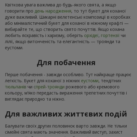
Квіткова увага важлива до будь-якого свята, а якщо
говорити про
день народження
, то тут букет для коханої
дуже важливий. Шикарні велетенські композиції в коробках
або мінімалістичний букет для коханої в ніжному крафті —
вибирайте те, що створить свято почуттів. Якщо кохана
любить яскравість і харизму, оберіть
орхідеї
,
гортензії
чи
лілії, якщо витонченість та елегантність — троянди та
еустоми.
Для побачення
Перше побачення - завжди особливо. Тут найкраще працює
легкість. Букет для коханої з ніжних
еустоми
, тендітних
тюльпанів
чи
спрей-троянди
рожевого або кремового
кольору, м’яко передасть вираження трепетних почуттів і
виглядає природно та ніжно.
Для важливих життєвих подій
Балувати своїх других половинок варто завжди. Не тільки
сімейні свята мають значення. Важливий виступ, захист