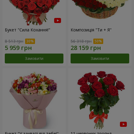
Букет "Сила Кохання!"
Композиція "Ти + Я"
8 513 грн
56 318 грн
Замовити
Замовити
Букет "У захваті від тебе!"
11 червоних троянд