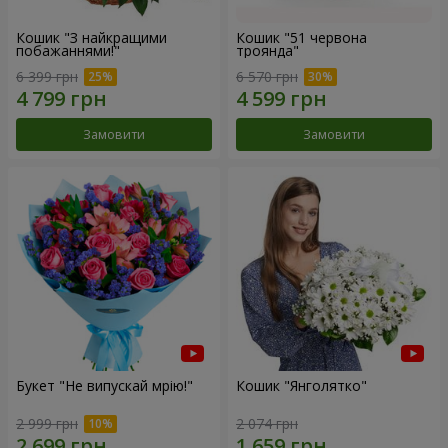
Кошик "З найкращими
Кошик "51 червона
побажаннями!"
троянда"
6 399 грн
6 570 грн
Замовити
Замовити
Букет "Не випускай мрію!"
Кошик "Янголятко"
2 999 грн
2 074 грн