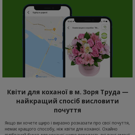
Квіти для коханої в м. Зоря Труда —
найкращий спосіб висловити
почуття
Якщо ви хочете щиро і виразно розказати про свої почуття,
немає кращого способу, ніж квіти для коханої. Охайно
підібраний букет для коханої щиро передасть всі ваші емоції