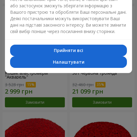
або застосунок зможуть зберігати інформацію з
Вашого пристрою та обробляти Ваші персональні дані.
Деякі постачальники можуть використовувати Ваші
дані на підставі законного інтересу. Ви можете змінити
свій вибір пізніше через посилання внизу сторінки.
Прийняти всі
Налаштувати
Кошик альстромерій
301 червона троянда
"Акварель"
3 528 грн
32 460 грн
Замовити
Замовити