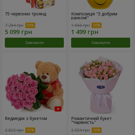
75 червоних троянд
Композиція "З добрим
ранком!"
7 284 грн
1 666 грн
Замовити
Замовити
Ведмедик з букетом
Романтичний букет
"Чарівність"
2 822 грн
2 554 грн