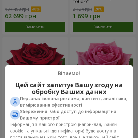
тобою"
104 498 грн
2 124 грн
Замовити
Замовити
Вітаємо!
Цей сайт запитує Вашу згоду на
обробку Ваших даних
Персоналізована реклама, контент, аналітика,
Червона троянда
Рожева троянда (поштучно)
вимірювання ефективності
(поштучно)
Збереження і/або доступ до інформації на
Вашому пристрої
Інформація з Вашого пристрою (наприклад, файли
cookie та унікальні ідентифікатори) буде доступна
Замовити
Замовити
постачальникам. Крім того, вони, а також цей сайт