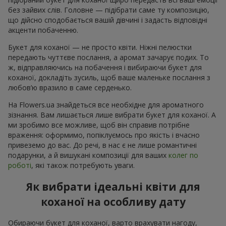
без зайвих слів. Головне — підібрати саме ту композицію,
що дійсно сподобається вашій дівчині і задасть відповідні
акценти побаченню.
Букет для коханої — не просто квіти. Ніжні пелюстки
передають чуттєве послання, а аромат зачарує подих. То
ж, відправляючись на побачення і вибираючи букет для
коханої, докладіть зусиль, щоб ваше маленьке послання з
любов’ю вразило в саме серденько.
На Flowers.ua знайдеться все необхідне для ароматного
зізнання. Вам лишається лише вибрати букет для коханої. А
ми зробимо все можливе, щоб він справив потрібне
враження: оформимо, попіклуємось про якість і вчасно
привеземо до вас. До речі, в нас є не лише романтичні
подарунки, а й вишукані композиції для ваших
колег по
роботі
, які також потребують уваги.
Як вибрати ідеальні квіти для
коханої на особливу дату
Обираючи букет для коханої, варто врахувати нагоду,