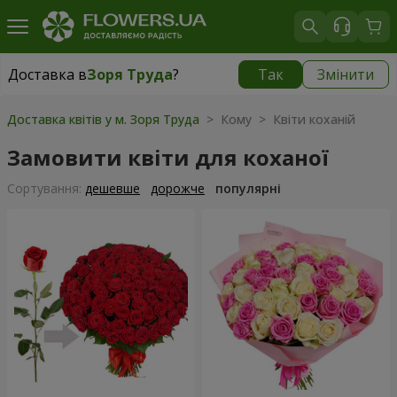
Доставка в
Зоря Труда
?
Так
Змінити
Доставка в
Зоря Труда
|
безкоштовно
Доставка квітів у м. Зоря Труда
> Кому > Квіти коханій
Замовити квіти для коханої
Сортування:
дешевше
дорожче
популярні