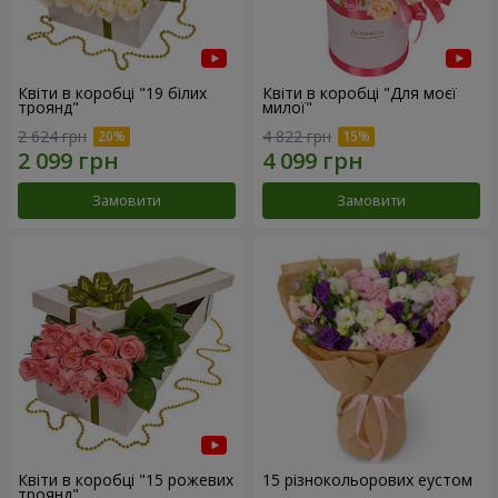
Квіти в коробці "19 білих
Квіти в коробці "Для моєї
троянд"
милої"
2 624 грн
4 822 грн
Замовити
Замовити
Квіти в коробці "15 рожевих
15 різнокольорових еустом
троянд"